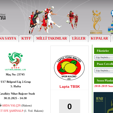
NA SAYFA
KTFF
MİLLİ TAKIMLAR
LİGLER
KUPALAR
Fikstürler
Puan Cetvell
Maç No:
23745
Sezon Planla
U17 Bölgesel Lig 2.Grup
Lapta TBSK
2018-2019 Sez
5. Hafta
atalköy Nihat Bağcıer Stadı
30.11.2025 - 14:30
0
ARDA YALÇIN
(Hakem)
T EFE ŞAHİNALP
(1. Yrd. Hakem)