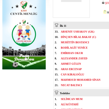
ŞE
Mİ
İlk 11
33.
ARSENIY USHAKOV (GK)
10.
DİNÇSEN BİLAL BAKAY (C)
2.
MUHİTTİN BOSTANCI
4.
RODİL AGİT YENİCE
7.
EMİRHAN OKUR
8.
ALEXANDER ZAYED
9.
AHMET GÜLEN
11.
ARAS ERCENAP
15.
CAN KIRALOĞLU
17.
MAHMOUD MOHAMED SİNAN
21.
NECAT BALTACI
Yedekler
1.
SELİMCAN MUM
3.
ALİ KÜSTAHİ