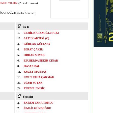
HMUS YILDIZ
(2. Yrd. Hakem)
SAL SAĞOL (Saha Komiseri)
İlk 11
1.
CEMİL KARZAOĞLU (GK)
10.
ARTUN AKTUĞ (C)
3.
GÜRCAN GÜLENAY
4.
BERAT ÇAKIR
5.
ORHAN SOYAK
6.
EBUBERDA BEKİR ÇINAR
8.
HASAN BAL
11.
KUZEY MANNAŞ
13.
UMUT TAHA ÇAKMAK
20.
UĞUR SOYAK
24.
YÜKSEL ENİSİZ
Yedekler
2.
EKREM TAHA TOKLU
7.
İSMAİL GÜNDOĞDU