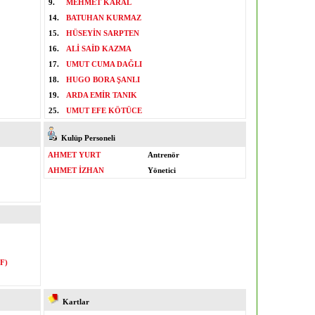
9.
MEHMET KARAL
14.
BATUHAN KURMAZ
15.
HÜSEYİN SARPTEN
16.
ALİ SAİD KAZMA
17.
UMUT CUMA DAĞLI
18.
HUGO BORA ŞANLI
19.
ARDA EMİR TANIK
25.
UMUT EFE KÖTÜCE
Kulüp Personeli
AHMET YURT
Antrenör
AHMET İZHAN
Yönetici
F)
Kartlar