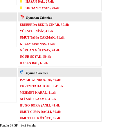
HASAN BAL, 27.dk
ORHAN SOYAK, 70.dk
Oyundan Çıkanlar
EBUBERDA BEKİR ÇINAR, 30.dk
YÜKSEL ENİSİZ, 41.dk
UMUT TAHA ÇAKMAK, 41.dk
KUZEY MANNAŞ, 41.dk
GÜRCAN GÜLENAY, 41.dk
UĞUR SOYAK, 50.dk
HASAN BAL, 65.dk
Oyuna Girenler
İSMAİL GÜNDOĞDU, 30.dk
EKREM TAHA TOKLU, 41.dk
MEHMET KARAL, 41.dk
ALİ SAİD KAZMA, 41.dk
HUGO BORA ŞANLI, 41.dk
UMUT CUMA DAĞLI, 50.dk
UMUT EFE KÖTÜCE, 65.dk
enaltı SP:SP - Seri Penaltı