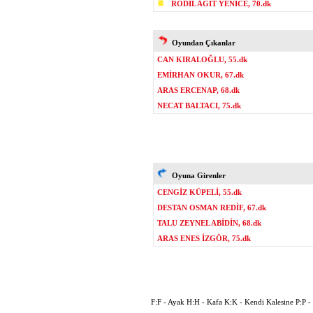
RODİL AGİT YENİCE, 70.dk
Oyundan Çıkanlar
CAN KIRALOĞLU, 55.dk
EMİRHAN OKUR, 67.dk
ARAS ERCENAP, 68.dk
NECAT BALTACI, 75.dk
Oyuna Girenler
CENGİZ KÜPELİ, 55.dk
DESTAN OSMAN REDİF, 67.dk
TALU ZEYNEL ABİDİN, 68.dk
ARAS ENES İZGÖR, 75.dk
F:F - Ayak H:H - Kafa K:K - Kendi Kalesine P:P - P