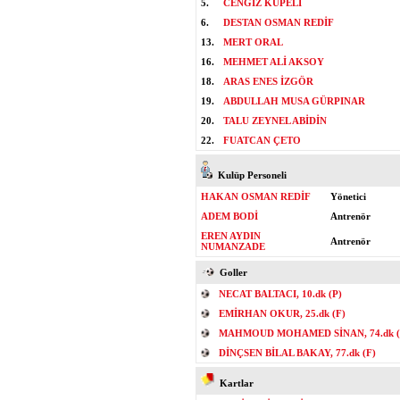
5.
CENGİZ KÜPELİ
6.
DESTAN OSMAN REDİF
13.
MERT ORAL
16.
MEHMET ALİ AKSOY
18.
ARAS ENES İZGÖR
19.
ABDULLAH MUSA GÜRPINAR
20.
TALU ZEYNEL ABİDİN
22.
FUATCAN ÇETO
Kulüp Personeli
HAKAN OSMAN REDİF
Yönetici
ADEM BODİ
Antrenör
EREN AYDIN
Antrenör
NUMANZADE
Goller
NECAT BALTACI, 10.dk (P)
EMİRHAN OKUR, 25.dk (F)
MAHMOUD MOHAMED SİNAN, 74.dk (
DİNÇSEN BİLAL BAKAY, 77.dk (F)
Kartlar