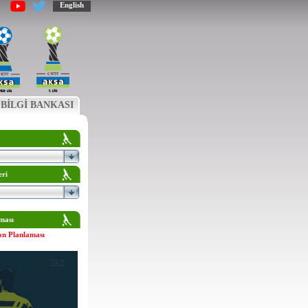
English
BİLGİ BANKASI
eri
ması
on Planlaması