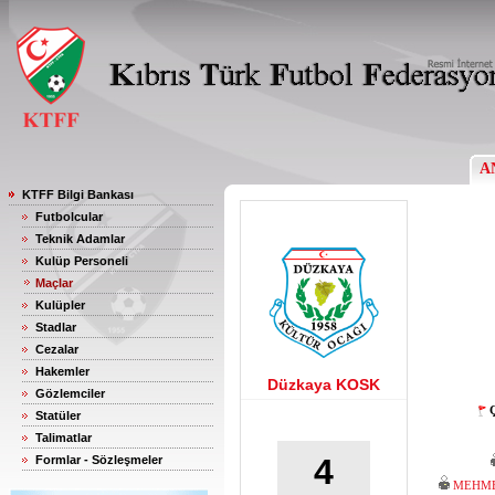
A
KTFF Bilgi Bankası
Futbolcular
Teknik Adamlar
Kulüp Personeli
Maçlar
Kulüpler
Stadlar
Cezalar
Hakemler
Düzkaya KOSK
Gözlemciler
Ç
Statüler
Talimatlar
4
Formlar - Sözleşmeler
MEHME