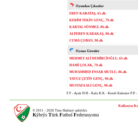
Oyundan Çıkanlar
EREN KARATAŞ, 65.dk
KERİM TEKİN GENÇ, 79.dk
KARTAL SÖNMEZ, 86.dk
ALPEREN KARAKAŞ, 90.dk
CUMA ÇOBAN, 90.dk
Oyuna Girenler
MEHMET ALİ DEMİRCİOĞLU, 65.dk
HAMİ ÇOLAK, 79.dk
MUHAMMED ENSAR MUTLU, 86.dk
YAVUZ ÇETİN GENÇ, 90.dk
MUSTAFA ALİ GENÇ, 90.dk
F:F - Ayak H:H - Kafa K:K - Kendi Kalesine P:P - P
Kullaným Ko
© 2011 - 2026 Tüm Haklarý saklýdýr.
K
ýbrýs
T
ürk
F
utbol
F
ederasyonu