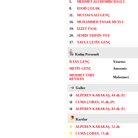
5.
MEHMET ALİ DEMİRCİOĞLU
8.
HAMİ ÇOLAK
11.
MUSTAFA ALİ GENÇ
16.
MUHAMMED ENSAR MUTLU
19.
İZZET ÜNAL
20.
SEMİH TAHSİN TOY
37.
YAVUZ ÇETİN GENÇ
Kulüp Personeli
İLYAS GENÇ
Yönetici
METİN GENÇ
Antrenör
MEHMET ÜMİT
Malzemeci
REYHAN
Goller
ALPEREN KARAKAŞ, 44.dk (F)
CUMA ÇOBAN, 45.dk (P)
ALPEREN KARAKAŞ, 83.dk (F)
Kartlar
ALPEREN KARAKAŞ, 52.dk
CUMA ÇOBAN, 73.dk