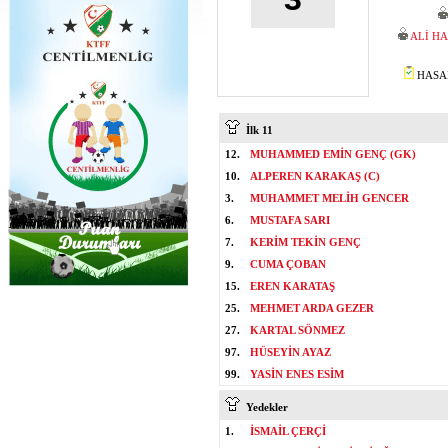
ALİ H
HASAN
İlk 11
12.
MUHAMMED EMİN GENÇ (GK)
10.
ALPEREN KARAKAŞ (C)
3.
MUHAMMET MELİH GENCER
6.
MUSTAFA SARI
7.
KERİM TEKİN GENÇ
9.
CUMA ÇOBAN
15.
EREN KARATAŞ
25.
MEHMET ARDA GEZER
27.
KARTAL SÖNMEZ
97.
HÜSEYİN AYAZ
99.
YASİN ENES ESİM
Yedekler
1.
İSMAİL ÇERÇİ