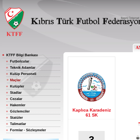
A
KTFF Bilgi Bankası
Futbolcular
Teknik Adamlar
Kulüp Personeli
Maçlar
Kulüpler
Stadlar
Cezalar
Hakemler
Kaplıca Karadeniz
Gözlemciler
61 SK
Statüler
Talimatlar
Formlar - Sözleşmeler
3