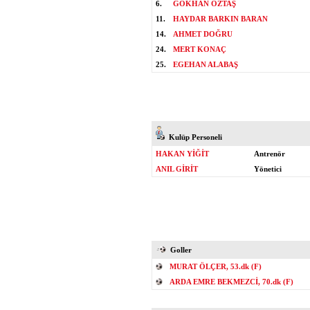
6.
GÖKHAN ÖZTAŞ
11.
HAYDAR BARKIN BARAN
14.
AHMET DOĞRU
24.
MERT KONAÇ
25.
EGEHAN ALABAŞ
Kulüp Personeli
HAKAN YİĞİT
Antrenör
ANIL GİRİT
Yönetici
Goller
MURAT ÖLÇER, 53.dk (F)
ARDA EMRE BEKMEZCİ, 70.dk (F)