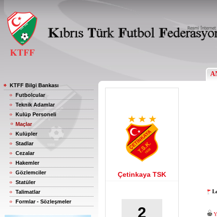
A
KTFF Bilgi Bankası
Futbolcular
Teknik Adamlar
Kulüp Personeli
Maçlar
Kulüpler
Stadlar
Cezalar
Hakemler
Gözlemciler
Çetinkaya TSK
Statüler
Le
Talimatlar
Formlar - Sözleşmeler
2
Y