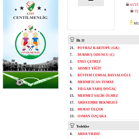
AYTE
TE
MUS
İlk 11
21.
POYRAZ KARTOPU (GK)
7.
DURMUŞ ODUNCU (C)
2.
ENES ÇETREZ
3.
AHMET YİĞİT
5.
RÜSTEM CEMSAL BAYSALOĞLU
8.
MEHMETCAN TUMAY
9.
YILGAR YARIŞ DOĞAÇ
15.
MEHMET SALİH ÖLMEZ
17.
ARDA EMRE BEKMEZCİ
22.
MURAT ÖLÇER
23.
OSMAN ÖZÇAKA
Yedekler
4.
ARDA YILDIZ