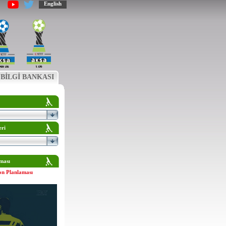
English
BİLGİ BANKASI
eri
ması
on Planlaması