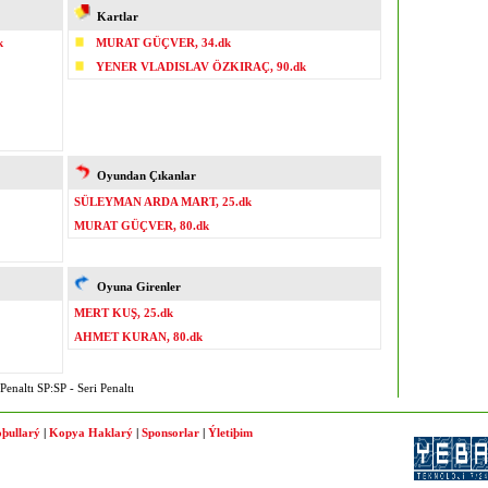
Kartlar
k
MURAT GÜÇVER, 34.dk
YENER VLADISLAV ÖZKIRAÇ, 90.dk
Oyundan Çıkanlar
SÜLEYMAN ARDA MART, 25.dk
MURAT GÜÇVER, 80.dk
Oyuna Girenler
MERT KUŞ, 25.dk
AHMET KURAN, 80.dk
enaltı SP:SP - Seri Penaltı
þullarý
|
Kopya Haklarý
|
Sponsorlar
|
Ýletiþim