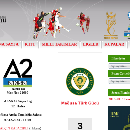
NA SAYFA
KTFF
MİLLİ TAKIMLAR
LİGLER
KUPALAR
Fikstürler
Puan Cetvell
Maç No:
21600
Sezon Planla
2018-2019 Sez
AKSA A2 Süper Lig
Mağusa Türk Gücü
12. Hafta
fkoşa Attila Topaloğlu Sahası
07.12.2024 - 14:00
3
ALÇIN KABACIKLI
(Hakem)