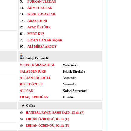
5.
FURKAN ULUDAĞ
11.
AHMET KURAN
16.
BERK KAVAZLAR
19.
ARAZ CHINI
25.
AYAZ ÖZTÜRK
61.
MERT KUŞ
77.
ERSEN CAN AKBAŞAK
97.
ALİ MİRZA AKSOY
Kulüp Personeli
VURAL KARAKARTAL
Malzemeci
TALAT ŞENTÜRK
Teknik Direktör
ALİ SAMANCIOĞLU
Antrenör
RECEP ÖZULU
Antrenör
ALİ CAN
Kaleci Antrenörü
ERTAÇ ERDOĞAN
Yönetici
Goller
HANIBAL FAWZI SASSI SAID, 13.dk (F)
ERHAN ÖZBENGÜ, 86.dk (F)
ERHAN ÖZBENGÜ, 90.dk (F)