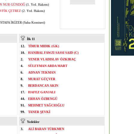
N NUR GÜNDOĞ
(1. Yrd. Hakem)
VFİK ÇETREZ
(2. Yrd. Hakem)
TAFA İKİZER (Saha Komiseri)
İlk 11
12.
TİMUR MIDIK (GK)
10.
HANIBAL FAWZI SASSI SAID (C)
2.
YENER VLADISLAV ÖZKIRAÇ
4.
SÜLEYMAN ARDA MART
6.
ADNAN TEKMAN
8.
MURAT GÜÇVER
9.
BERDANCAN AKIN
17.
HAFEZ GANJALI
44.
ERHAN ÖZBENGÜ
91.
MEHMET YAĞCIOĞLU
99.
TANER ŞEVKİ
Yedekler
3.
ALİ BARAN TÜRKMEN