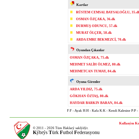
Kartlar
RÜSTEM CEMSAL BAYSALOĞLU, 35.d
OSMAN ÖZÇAKA, 36.dk
DURMUŞ ODUNCU, 57.dk
MURAT ÖLÇER, 58.dk
ARDA EMRE BEKMEZCİ, 70.dk
Oyundan Çıkanlar
OSMAN ÖZÇAKA, 75.dk
MEHMET SALİH ÖLMEZ, 80.dk
MEHMETCAN TUMAY, 84.dk
Oyuna Girenler
ARDA YILDIZ, 75.dk
GÖKHAN ÖZTAŞ, 80.dk
HAYDAR BARKIN BARAN, 84.dk
F:F - Ayak H:H - Kafa K:K - Kendi Kalesine P:P - P
Kullaným Ko
© 2011 - 2026 Tüm Haklarý saklýdýr.
K
ýbrýs
T
ürk
F
utbol
F
ederasyonu