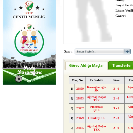
Kayıt Tarih
Lisans Verili
Görevi
Sezon:
Görev Aldığı Maçlar
Transferler
Maç No
Ev Sahibi
Skor
De
Karaoğlanoğlu
Ağı
1)
23859
3 - 0
SK
Ağırdağ Boğaz
Girn
2)
23863
2 - 0
TSK
Pınarbaşı
Ağı
3)
23867
3 - 1
ÇSK
Ağı
4)
23879
Ozanköy SK
2 - 3
Ağırdağ Boğaz
5)
23885
2 - 0
Gaz
TSK