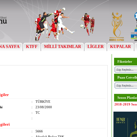
NA SAYFA
KTFF
MİLLİ TAKIMLAR
LİGLER
KUPALAR
Fikstürler
Puan Cetvell
lgiler
Sezon Planla
:
TÜRKİYE
2018-2019 Sez
hi
:
23/08/2000
:
TC
:
gileri
:
5666
:
Ağırdağ Boğaz TSK