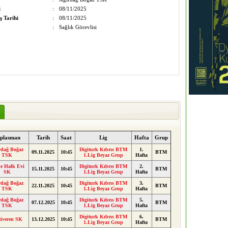
i
:
08/11/2025
ş Tarihi
:
08/11/2025
:
Sağlık Görevlisi
plasman
Tarih
Saat
Lig
Hafta
Grup
rdağ Boğaz
Digiturk Kıbrıs BTM
1.
09.11.2025
10:45
BTM
TSK
1.Lig Beyaz Grup
Hafta
e Halk Evi
Digiturk Kıbrıs BTM
2.
15.11.2025
10:45
BTM
SK
1.Lig Beyaz Grup
Hafta
rdağ Boğaz
Digiturk Kıbrıs BTM
3.
22.11.2025
10:45
BTM
TSK
1.Lig Beyaz Grup
Hafta
rdağ Boğaz
Digiturk Kıbrıs BTM
5.
07.12.2025
10:45
BTM
TSK
1.Lig Beyaz Grup
Hafta
Digiturk Kıbrıs BTM
6.
iveren SK
13.12.2025
10:45
BTM
1.Lig Beyaz Grup
Hafta