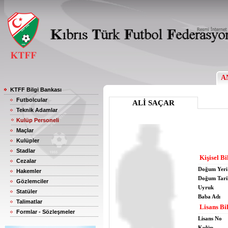
A
KTFF Bilgi Bankası
Futbolcular
ALİ SAÇAR
Teknik Adamlar
Kulüp Personeli
Maçlar
Kulüpler
Stadlar
Kişisel Bi
Cezalar
Doğum Yeri
Hakemler
Doğum Tari
Gözlemciler
Uyruk
Statüler
Baba Adı
Talimatlar
Lisans Bil
Formlar - Sözleşmeler
Lisans No
Kulüp