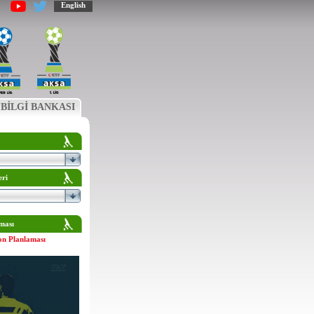
English
BİLGİ BANKASI
eri
ması
on Planlaması