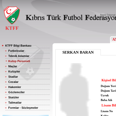
A
KTFF Bilgi Bankası
Futbolcular
SERKAN BARAN
Teknik Adamlar
Kulüp Personeli
Maçlar
Kulüpler
Stadlar
Kişisel Bi
Cezalar
Doğum Yeri
Hakemler
Doğum Tari
Gözlemciler
Uyruk
Statüler
Baba Adı
Talimatlar
Lisans Bil
Formlar - Sözleşmeler
Lisans No
Kulüp