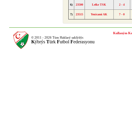
6)
23500
Lefke TSK
2 - 4
7)
23515
Yenicami AK
7 - 0
Kullaným Ko
© 2011 - 2026 Tüm Haklarý saklýdýr.
K
ýbrýs
T
ürk
F
utbol
F
ederasyonu