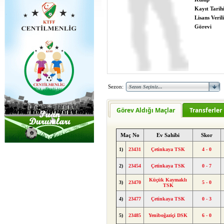
Kayıt Tarih
Lisans Verili
Görevi
Sezon:
Görev Aldığı Maçlar
Transferler
Maç No
Ev Sahibi
Skor
1)
23431
Çetinkaya TSK
4 - 0
2)
23454
Çetinkaya TSK
0 - 7
Küçük Kaymaklı
3)
23470
5 - 0
TSK
4)
23477
Çetinkaya TSK
0 - 3
5)
23485
Yeniboğaziçi DSK
6 - 0