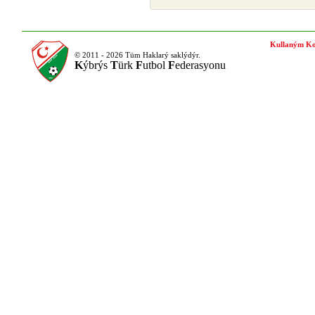
Kullaným Ko
© 2011 - 2026 Tüm Haklarý saklýdýr.
K
ýbrýs
T
ürk
F
utbol
F
ederasyonu