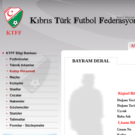
A
KTFF Bilgi Bankası
Futbolcular
BAYRAM DERAL
Teknik Adamlar
Kulüp Personeli
Maçlar
Kulüpler
Stadlar
Kişisel Bi
Cezalar
Doğum Yeri
Hakemler
Doğum Tari
Gözlemciler
Uyruk
Statüler
Baba Adı
Talimatlar
Lisans Bil
Formlar - Sözleşmeler
Lisans No
Kulüp