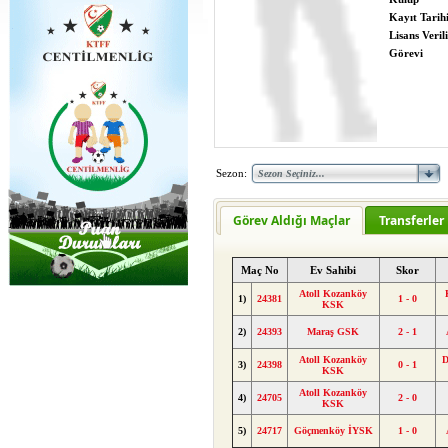
Kayıt Tarih
Lisans Verili
Görevi
Sezon:
Görev Aldığı Maçlar
Transferler
Maç No
Ev Sahibi
Skor
Atoll Kozanköy
1)
24381
1 - 0
KSK
2)
24393
Maraş GSK
2 - 1
Atoll Kozanköy
D
3)
24398
0 - 1
KSK
Atoll Kozanköy
4)
24705
2 - 0
KSK
5)
24717
Göçmenköy İYSK
1 - 0