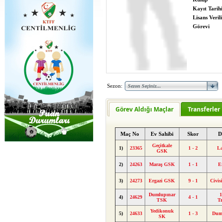
Kayıt Tarih
Lisans Verili
Görevi
Sezon:
Görev Aldığı Maçlar
Transferler
Maç No
Ev Sahibi
Skor
D
Geçitkale
1)
23365
1 - 2
L
GSK
2)
24263
Maraş GSK
1 - 1
E
3)
24273
Ergazi GSK
9 - 1
Civis
Dumlupınar
1
4)
24629
4 - 1
TSK
T
Yedikonuk
5)
24633
1 - 3
Dum
SK