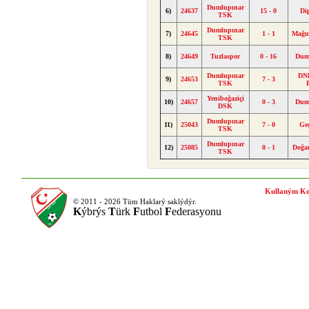
Dumlupınar
6)
24637
15 - 0
Di
TSK
Dumlupınar
7)
24645
1 - 1
Mağu
TSK
8)
24649
Tuzlaspor
0 - 16
Dum
Dumlupınar
DND
9)
24653
7 - 3
TSK
Yeniboğaziçi
10)
24657
0 - 3
Dum
DSK
Dumlupınar
11)
25043
7 - 0
Ge
TSK
Dumlupınar
12)
25085
0 - 1
Doğan
TSK
Kullaným Ko
© 2011 - 2026 Tüm Haklarý saklýdýr.
K
ýbrýs
T
ürk
F
utbol
F
ederasyonu