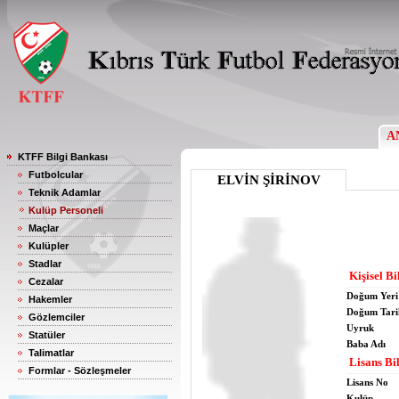
A
KTFF Bilgi Bankası
Futbolcular
ELVİN ŞİRİNOV
Teknik Adamlar
Kulüp Personeli
Maçlar
Kulüpler
Stadlar
Kişisel Bi
Cezalar
Doğum Yeri
Hakemler
Doğum Tari
Gözlemciler
Uyruk
Statüler
Baba Adı
Talimatlar
Lisans Bil
Formlar - Sözleşmeler
Lisans No
Kulüp