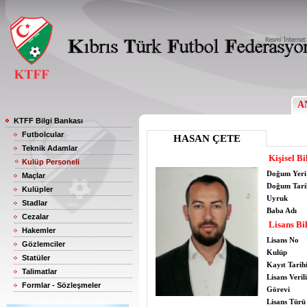
A
KTFF Bilgi Bankası
Futbolcular
HASAN ÇETE
Teknik Adamlar
Kişisel Bi
Kulüp Personeli
Doğum Yeri
Maçlar
Doğum Tari
Kulüpler
Uyruk
Stadlar
Baba Adı
Cezalar
Lisans Bil
Hakemler
Lisans No
Gözlemciler
Kulüp
Statüler
Kayıt Tarih
Talimatlar
Lisans Verili
Formlar - Sözleşmeler
Görevi
Lisans Türü