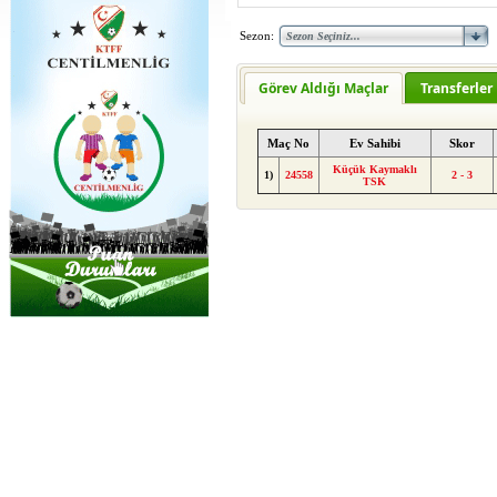
Sezon:
Görev Aldığı Maçlar
Transferler
Maç No
Ev Sahibi
Skor
Küçük Kaymaklı
1)
24558
2 - 3
TSK