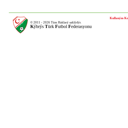
Kullaným Ko
© 2011 - 2026 Tüm Haklarý saklýdýr.
K
ýbrýs
T
ürk
F
utbol
F
ederasyonu