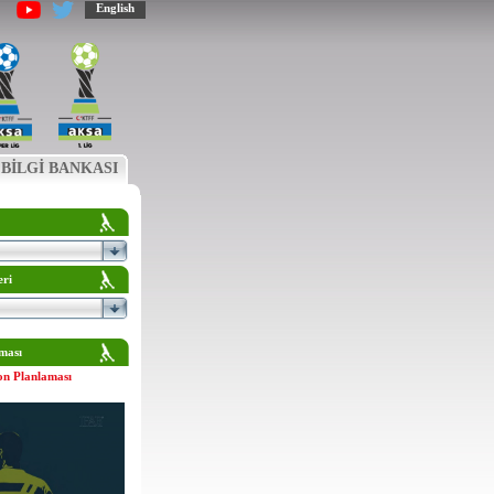
English
BİLGİ BANKASI
eri
ması
on Planlaması