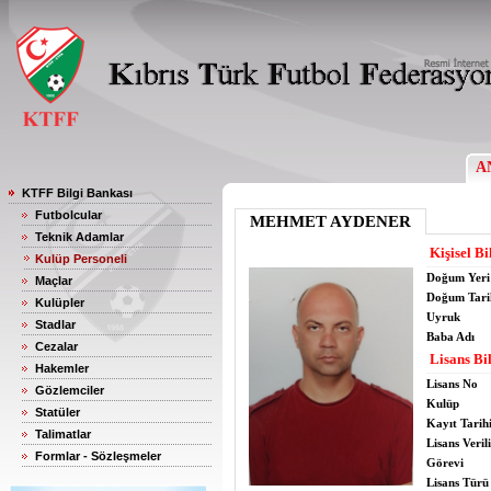
A
KTFF Bilgi Bankası
Futbolcular
MEHMET AYDENER
Teknik Adamlar
Kişisel Bi
Kulüp Personeli
Doğum Yeri
Maçlar
Doğum Tari
Kulüpler
Uyruk
Stadlar
Baba Adı
Cezalar
Lisans Bil
Hakemler
Lisans No
Gözlemciler
Kulüp
Statüler
Kayıt Tarih
Talimatlar
Lisans Verili
Formlar - Sözleşmeler
Görevi
Lisans Türü