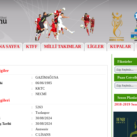
NA SAYFA
KTFF
MİLLİ TAKIMLAR
LİGLER
KUPALAR
Fikstürler
lgiler
:
GAZİMAĞUSA
Puan Cetvell
hi
:
06/06/1985
:
KKTC
:
NECMİ
Sezon Planla
gileri
2018-2019 Sez
:
5263
:
Tuzlaspor
i
:
30/08/2024
ş Tarihi
:
30/08/2024
:
Antrenör
:
C LİSANS