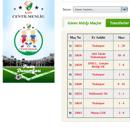
Sezon:
Görev Aldığı Maçlar
Transferler
Maç No
Ev Sahibi
Skor
1)
24632
Tuzlaspor
1 - 20
1461 İskele
2)
24636
18 - 0
Trabzonspor
DND L. Gençler
3)
24639
7 - 0
Birliği SK
4)
24642
Tuzlaspor
1 - 6
5)
24649
Tuzlaspor
0 - 16
6)
24654
Yedikonuk SK
5 - 1
7)
24659
Tuzlaspor
1 - 4
8)
24663
Maraş GSK
3 - 0