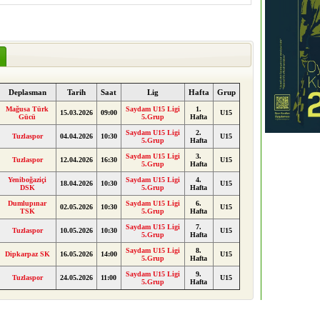
Deplasman
Tarih
Saat
Lig
Hafta
Grup
Mağusa Türk
Saydam U15 Ligi
1.
15.03.2026
09:00
U15
Gücü
5.Grup
Hafta
Saydam U15 Ligi
2.
Tuzlaspor
04.04.2026
10:30
U15
5.Grup
Hafta
Saydam U15 Ligi
3.
Tuzlaspor
12.04.2026
16:30
U15
5.Grup
Hafta
Yeniboğaziçi
Saydam U15 Ligi
4.
18.04.2026
10:30
U15
DSK
5.Grup
Hafta
Dumlupınar
Saydam U15 Ligi
6.
02.05.2026
10:30
U15
TSK
5.Grup
Hafta
Saydam U15 Ligi
7.
Tuzlaspor
10.05.2026
10:30
U15
5.Grup
Hafta
Saydam U15 Ligi
8.
Dipkarpaz SK
16.05.2026
14:00
U15
5.Grup
Hafta
Saydam U15 Ligi
9.
Tuzlaspor
24.05.2026
11:00
U15
5.Grup
Hafta