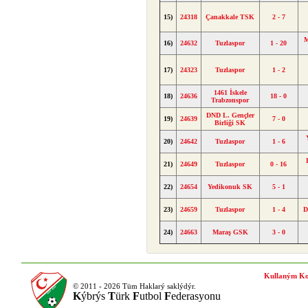
15)
24318
Çanakkale TSK
2 - 7
M
16)
24632
Tuzlaspor
1 - 20
17)
24323
Tuzlaspor
1 - 2
1461 İskele
18)
24636
18 - 0
Trabzonspor
DND L. Gençler
19)
24639
7 - 0
Birliği SK
20)
24642
Tuzlaspor
1 - 6
21)
24649
Tuzlaspor
0 - 16
22)
24654
Yedikonuk SK
5 - 1
23)
24659
Tuzlaspor
1 - 4
D
24)
24663
Maraş GSK
3 - 0
Kullaným Ko
© 2011 - 2026 Tüm Haklarý saklýdýr.
K
ýbrýs
T
ürk
F
utbol
F
ederasyonu