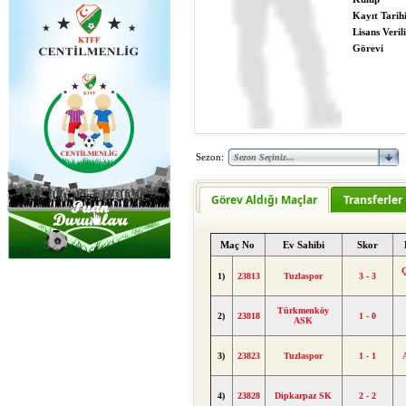
Kayıt Tarih
Lisans Verili
Görevi
Sezon:
Görev Aldığı Maçlar
Transferler
Maç No
Ev Sahibi
Skor
Ç
1)
23813
Tuzlaspor
3 - 3
Türkmenköy
2)
23818
1 - 0
ASK
3)
23823
Tuzlaspor
1 - 1
4)
23828
Dipkarpaz SK
2 - 2