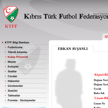
A
KTFF Bilgi Bankası
Futbolcular
ERKAN AVŞANLI
Teknik Adamlar
Kulüp Personeli
Maçlar
Kulüpler
Stadlar
Kişisel Bi
Cezalar
Doğum Yeri
Hakemler
Doğum Tari
Gözlemciler
Uyruk
Statüler
Baba Adı
Talimatlar
Lisans Bil
Formlar - Sözleşmeler
Lisans No
Kulüp