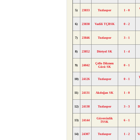
5)
23833
Tuzlaspor
1 - 0
6)
23838
Vadili TÇBSK
0 - 2
7)
23846
Tuzlaspor
3 - 1
8)
23852
Dörtyol SK
1 - 4
Çello Dikmen
9)
24042
0 - 1
Gücü SK
10)
24126
Tuzlaspor
0 - 1
11)
24131
Akdoğan SK
1 - 0
12)
24138
Tuzlaspor
3 - 3
D
Güvercinlik
13)
24144
6 - 1
İYSK
14)
24307
Tuzlaspor
1 - 2
V