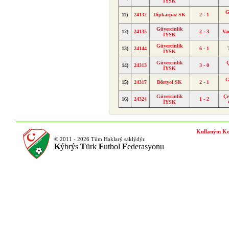
İYSK
G
11)
24132
Dipkarpaz SK
2 - 1
Güvercinlik
12)
24135
2 - 3
Va
İYSK
Güvercinlik
13)
24144
6 - 1
İYSK
Güvercinlik
14)
24313
3 - 0
İYSK
G
15)
24317
Dörtyol SK
2 - 1
Güvercinlik
Çe
16)
24324
1 - 2
İYSK
Kullaným Ko
© 2011 - 2026 Tüm Haklarý saklýdýr.
K
ýbrýs
T
ürk
F
utbol
F
ederasyonu