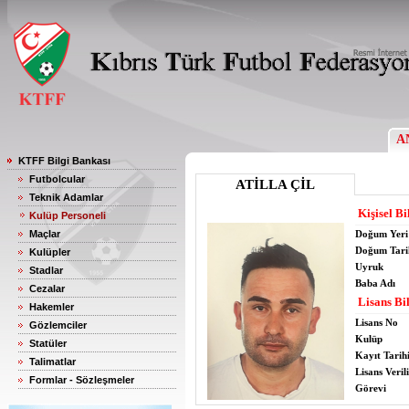
A
KTFF Bilgi Bankası
Futbolcular
ATİLLA ÇİL
Teknik Adamlar
Kişisel Bi
Kulüp Personeli
Maçlar
Doğum Yeri
Doğum Tari
Kulüpler
Uyruk
Stadlar
Baba Adı
Cezalar
Lisans Bil
Hakemler
Lisans No
Gözlemciler
Kulüp
Statüler
Kayıt Tarih
Talimatlar
Lisans Verili
Formlar - Sözleşmeler
Görevi