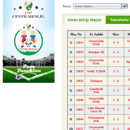
Sezon:
Görev Aldığı Maçlar
Transferler
Maç No
Ev Sahibi
Skor
D
Güvercinlik
T
1)
23814
3 - 0
İYSK
G
2)
23819
Akdoğan SK
4 - 2
Güvercinlik
3)
23824
3 - 2
Di
İYSK
G
4)
23829
Vadili TÇBSK
3 - 1
G
5)
23833
Tuzlaspor
1 - 0
Çanakkale
G
6)
23841
5 - 2
TSK
Güvercinlik
7)
23848
5 - 0
D
İYSK
Çello Dikmen
G
8)
23853
3 - 2
Gücü SK
Türkmenköy
G
9)
24044
2 - 2
ASK
Güvercinlik
10)
24127
2 - 3
A