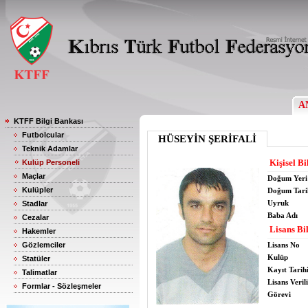
A
KTFF Bilgi Bankası
Futbolcular
HÜSEYİN ŞERİFALİ
Teknik Adamlar
Kişisel Bi
Kulüp Personeli
Maçlar
Doğum Yeri
Kulüpler
Doğum Tari
Uyruk
Stadlar
Baba Adı
Cezalar
Lisans Bil
Hakemler
Gözlemciler
Lisans No
Kulüp
Statüler
Kayıt Tarih
Talimatlar
Lisans Verili
Formlar - Sözleşmeler
Görevi