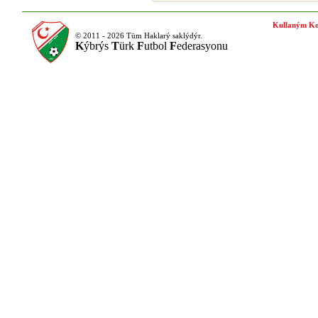
Kullaným Ko
© 2011 - 2026 Tüm Haklarý saklýdýr.
K
ýbrýs
T
ürk
F
utbol
F
ederasyonu