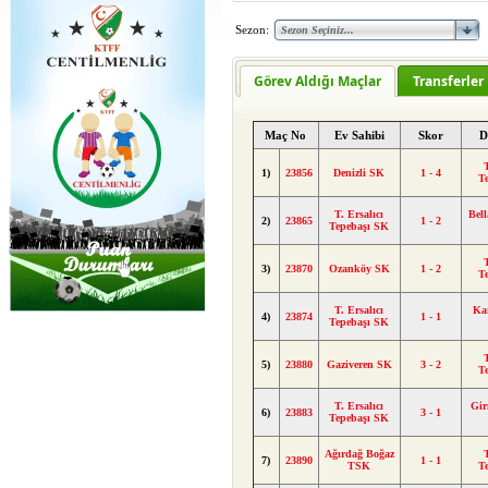
Sezon:
Görev Aldığı Maçlar
Transferler
Maç No
Ev Sahibi
Skor
D
T
1)
23856
Denizli SK
1 - 4
T
T. Ersalıcı
Bell
2)
23865
1 - 2
Tepebaşı SK
T
3)
23870
Ozanköy SK
1 - 2
T
T. Ersalıcı
Ka
4)
23874
1 - 1
Tepebaşı SK
T
5)
23880
Gaziveren SK
3 - 2
T
T. Ersalıcı
Gir
6)
23883
3 - 1
Tepebaşı SK
Ağırdağ Boğaz
T
7)
23890
1 - 1
TSK
T