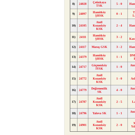
Çetinkaya
8)
24028
5 - 0
Ham
TSK
Hamitköy
T
9)
24097
0 - 1
ŞHSK
L
Atoll
10)
24105
Kozanköy
2 - 4
Ham
KSK
Hamitköy
11)
24111
3 - 2
ŞHSK
Kar
12)
24117
Maraş GSK
3 - 2
Ham
Hamitköy
DND
13)
24379
1 - 1
ŞHSK
Göçmenköy
Ato
14)
24717
1 - 0
İYSK
Atoll
15)
24772
Kozanköy
1 - 0
As
KSK
Değirmenlik
Ato
16)
24779
4 - 0
SK
Atoll
17)
24787
Kozanköy
2 - 5
L
KSK
Ato
18)
24796
Yalova SK
1 - 1
Atoll
M
19)
24901
Kozanköy
2 - 0
Yı
KSK