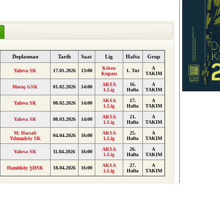
Deplasman
Tarih
Saat
Lig
Hafta
Grup
Kıbrıs
A
Yalova SK
17.01.2026
13:00
1. Tur
Kupası
TAKIM
AKSA
16.
A
Maraş GSK
01.02.2026
14:00
1.Lig
Hafta
TAKIM
AKSA
17.
A
Yalova SK
08.02.2026
14:00
1.Lig
Hafta
TAKIM
AKSA
21.
A
Yalova SK
08.03.2026
14:00
1.Lig
Hafta
TAKIM
M. Hacıali
AKSA
25.
A
04.04.2026
16:00
Yılmazköy SK
1.Lig
Hafta
TAKIM
AKSA
26.
A
Yalova SK
11.04.2026
16:00
1.Lig
Hafta
TAKIM
AKSA
27.
A
Hamitköy ŞHSK
18.04.2026
16:00
1.Lig
Hafta
TAKIM