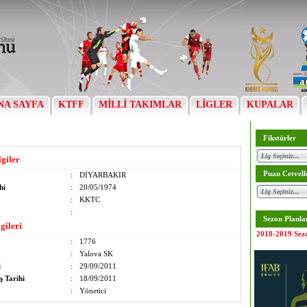
NA SAYFA
KTFF
MİLLİ TAKIMLAR
LİGLER
KUPALAR
Fikstürler
lgiler
Puan Cetvell
:
DİYARBAKIR
hi
:
20/05/1974
:
KKTC
:
Sezon Planla
gileri
2018-2019 Sez
:
1776
:
Yalova SK
i
:
29/09/2011
ş Tarihi
:
18/09/2011
:
Yönetici