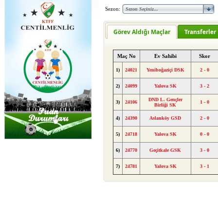
Sezon:
Görev Aldığı Maçlar
Transferler
Maç No
Ev Sahibi
Skor
1)
24021
Yeniboğaziçi DSK
2 - 0
2)
24099
Yalova SK
3 - 2
DND L. Gençler
3)
24106
1 - 0
Birliği SK
4)
24390
Aslanköy GSD
2 - 0
5)
24718
Yalova SK
0 - 0
6)
24770
Geçitkale GSK
3 - 0
7)
24781
Yalova SK
3 - 1