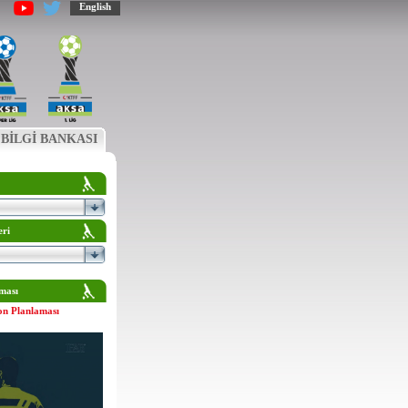
English
BİLGİ BANKASI
eri
ması
on Planlaması