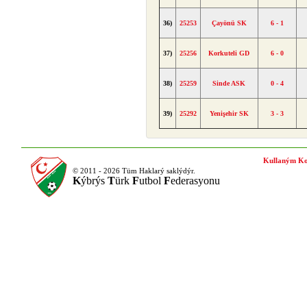
36)
25253
Çayönü SK
6 - 1
37)
25256
Korkuteli GD
6 - 0
38)
25259
Sinde ASK
0 - 4
39)
25292
Yenişehir SK
3 - 3
Kullaným Ko
© 2011 - 2026 Tüm Haklarý saklýdýr.
K
ýbrýs
T
ürk
F
utbol
F
ederasyonu