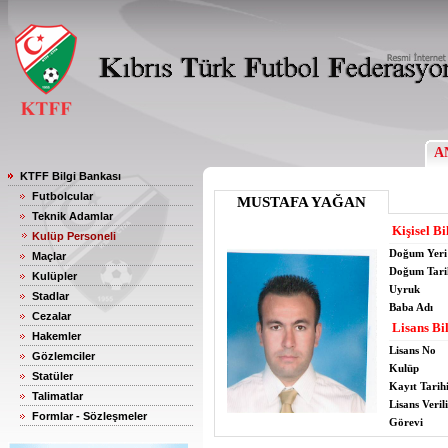
A
KTFF Bilgi Bankası
Futbolcular
MUSTAFA YAĞAN
Teknik Adamlar
Kişisel Bi
Kulüp Personeli
Doğum Yeri
Maçlar
Doğum Tari
Kulüpler
Uyruk
Stadlar
Baba Adı
Cezalar
Lisans Bil
Hakemler
Lisans No
Gözlemciler
Kulüp
Statüler
Kayıt Tarih
Talimatlar
Lisans Verili
Formlar - Sözleşmeler
Görevi