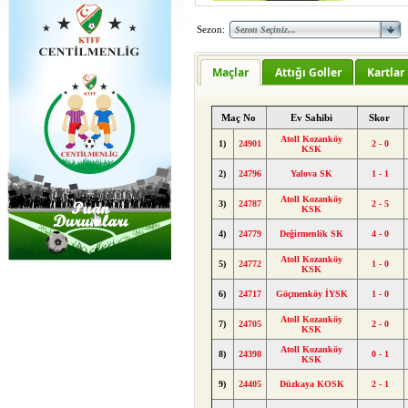
Sezon:
Maçlar
Attığı Goller
Kartlar
Maç No
Ev Sahibi
Skor
Atoll Kozanköy
1)
24901
2 - 0
KSK
2)
24796
Yalova SK
1 - 1
Atoll Kozanköy
3)
24787
2 - 5
KSK
4)
24779
Değirmenlik SK
4 - 0
Atoll Kozanköy
5)
24772
1 - 0
KSK
6)
24717
Göçmenköy İYSK
1 - 0
Atoll Kozanköy
7)
24705
2 - 0
KSK
Atoll Kozanköy
8)
24398
0 - 1
KSK
9)
24405
Düzkaya KOSK
2 - 1