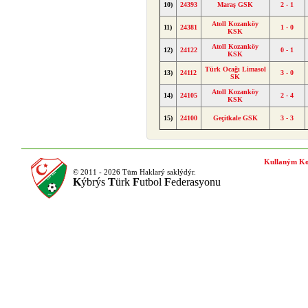
10)
24393
Maraş GSK
2 - 1
Atoll Kozanköy
11)
24381
1 - 0
KSK
Atoll Kozanköy
12)
24122
0 - 1
KSK
Türk Ocağı Limasol
13)
24112
3 - 0
SK
Atoll Kozanköy
14)
24105
2 - 4
KSK
15)
24100
Geçitkale GSK
3 - 3
Kullaným Ko
© 2011 - 2026 Tüm Haklarý saklýdýr.
K
ýbrýs
T
ürk
F
utbol
F
ederasyonu