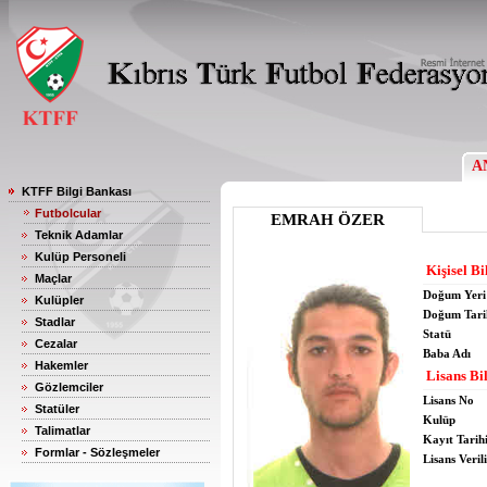
A
KTFF Bilgi Bankası
Futbolcular
EMRAH ÖZER
Teknik Adamlar
Kulüp Personeli
Kişisel Bi
Maçlar
Doğum Yeri
Kulüpler
Doğum Tari
Stadlar
Statü
Cezalar
Baba Adı
Hakemler
Lisans Bil
Gözlemciler
Lisans No
Statüler
Kulüp
Talimatlar
Kayıt Tarih
Formlar - Sözleşmeler
Lisans Verili