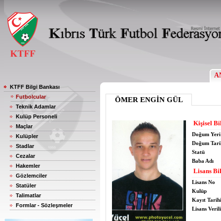
A
KTFF Bilgi Bankası
Futbolcular
ÖMER ENGİN GÜL
Teknik Adamlar
Kulüp Personeli
Kişisel Bi
Maçlar
Doğum Yeri
Kulüpler
Doğum Tari
Stadlar
Statü
Cezalar
Baba Adı
Hakemler
Lisans Bil
Gözlemciler
Lisans No
Statüler
Kulüp
Talimatlar
Kayıt Tarih
Formlar - Sözleşmeler
Lisans Verili