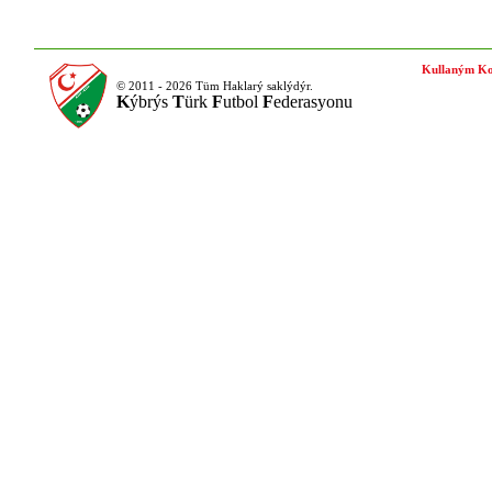
Kullaným Ko
© 2011 - 2026 Tüm Haklarý saklýdýr.
K
ýbrýs
T
ürk
F
utbol
F
ederasyonu