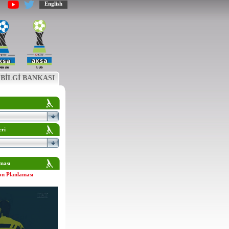
English
BİLGİ BANKASI
eri
ması
on Planlaması