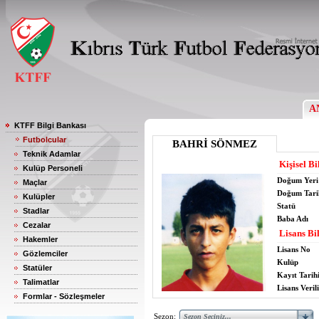
A
KTFF Bilgi Bankası
Futbolcular
BAHRİ SÖNMEZ
Teknik Adamlar
Kişisel Bi
Kulüp Personeli
Doğum Yeri
Maçlar
Doğum Tari
Kulüpler
Statü
Stadlar
Baba Adı
Cezalar
Lisans Bil
Hakemler
Lisans No
Gözlemciler
Kulüp
Statüler
Kayıt Tarih
Talimatlar
Lisans Verili
Formlar - Sözleşmeler
Sezon: