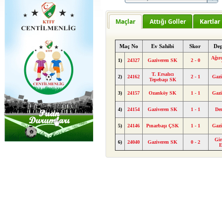
Maçlar
Attığı Goller
Kartlar
Maç No
Ev Sahibi
Skor
De
Ağır
1)
24327
Gaziveren SK
2 - 0
T. Ersalıcı
2)
24162
2 - 1
Gazi
Tepebaşı SK
3)
24157
Ozanköy SK
1 - 1
Gazi
4)
24154
Gaziveren SK
1 - 1
De
5)
24146
Pınarbaşı ÇSK
1 - 1
Gazi
Gir
6)
24040
Gaziveren SK
0 - 2
E