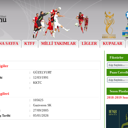
NA SAYFA
KTFF
MİLLİ TAKIMLAR
LİGLER
KUPALAR
Fikstürler
lgiler
:
GÜZELYURT
Puan Cetvell
hi
:
12/03/1991
:
KKTC
:
Sezon Planla
gileri
2018-2019 Sez
:
105625
:
Gaziveren SK
i
:
27/09/2005
ş Tarihi
:
05/01/2026