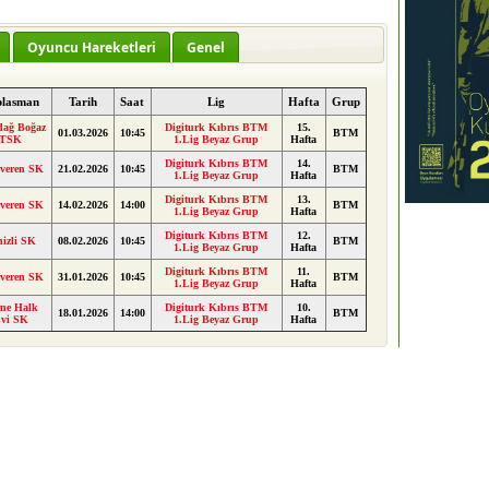
Oyuncu Hareketleri
Genel
plasman
Tarih
Saat
Lig
Hafta
Grup
dağ Boğaz
Digiturk Kıbrıs BTM
15.
01.03.2026
10:45
BTM
TSK
1.Lig Beyaz Grup
Hafta
Digiturk Kıbrıs BTM
14.
veren SK
21.02.2026
10:45
BTM
1.Lig Beyaz Grup
Hafta
Digiturk Kıbrıs BTM
13.
veren SK
14.02.2026
14:00
BTM
1.Lig Beyaz Grup
Hafta
Digiturk Kıbrıs BTM
12.
nizli SK
08.02.2026
10:45
BTM
1.Lig Beyaz Grup
Hafta
Digiturk Kıbrıs BTM
11.
veren SK
31.01.2026
10:45
BTM
1.Lig Beyaz Grup
Hafta
ne Halk
Digiturk Kıbrıs BTM
10.
18.01.2026
14:00
BTM
vi SK
1.Lig Beyaz Grup
Hafta