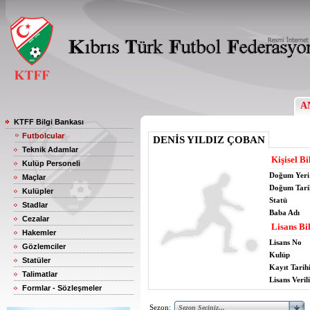
A
KTFF Bilgi Bankası
Futbolcular
DENİS YILDIZ ÇOBAN
Teknik Adamlar
Kişisel Bi
Kulüp Personeli
Doğum Yeri
Maçlar
Doğum Tari
Kulüpler
Statü
Stadlar
Baba Adı
Cezalar
Lisans Bil
Hakemler
Lisans No
Gözlemciler
Kulüp
Statüler
Kayıt Tarih
Talimatlar
Lisans Verili
Formlar - Sözleşmeler
Sezon: