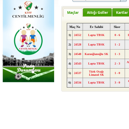
Maçlar
Attığı Goller
Kartlar
Maç No
Ev Sahibi
Skor
1)
24552
Lapta TBSK
0 - 6
2)
24528
Lapta TBSK
1 - 2
3)
24548
Karaoğlanoğlu SK
1 - 3
A
4)
24543
Lapta TBSK
2 - 3
Türk Ocağı
5)
24537
1 - 0
Limasol SK
6)
24534
Lapta TBSK
3 - 0