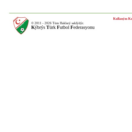
Kullaným Ko
© 2011 - 2026 Tüm Haklarý saklýdýr.
K
ýbrýs
T
ürk
F
utbol
F
ederasyonu