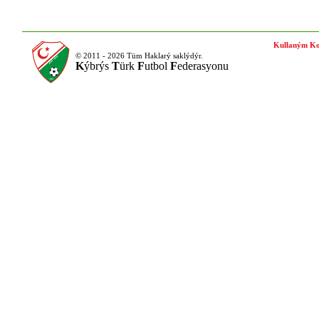
Kullaným Ko
© 2011 - 2026 Tüm Haklarý saklýdýr.
K
ýbrýs
T
ürk
F
utbol
F
ederasyonu