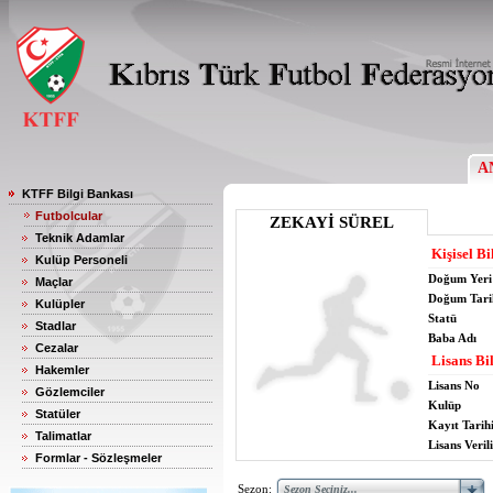
A
KTFF Bilgi Bankası
Futbolcular
ZEKAYİ SÜREL
Teknik Adamlar
Kişisel Bi
Kulüp Personeli
Doğum Yeri
Maçlar
Doğum Tari
Kulüpler
Statü
Stadlar
Baba Adı
Cezalar
Lisans Bil
Hakemler
Lisans No
Gözlemciler
Kulüp
Statüler
Kayıt Tarih
Talimatlar
Lisans Verili
Formlar - Sözleşmeler
Sezon: