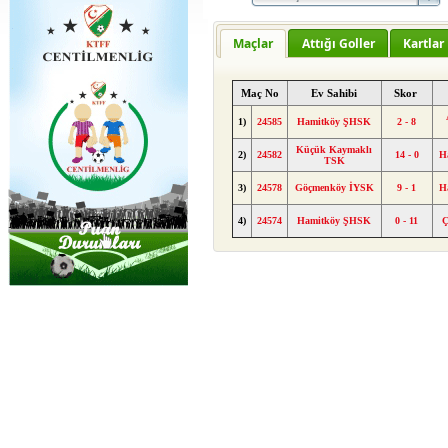
Maçlar
Attığı Goller
Kartlar
Maç No
Ev Sahibi
Skor
1)
24585
Hamitköy ŞHSK
2 - 8
Küçük Kaymaklı
2)
24582
14 - 0
H
TSK
3)
24578
Göçmenköy İYSK
9 - 1
H
4)
24574
Hamitköy ŞHSK
0 - 11
Ç