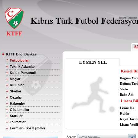
A
KTFF Bilgi Bankası
Futbolcular
EYMEN YEL
Teknik Adamlar
Kişisel Bi
Kulüp Personeli
Doğum Yeri
Maçlar
Doğum Tari
Kulüpler
Statü
Stadlar
Baba Adı
Cezalar
Lisans Bil
Hakemler
Lisans No
Gözlemciler
Kulüp
Statüler
Kayıt Tarih
Talimatlar
Lisans Verili
Formlar - Sözleşmeler
Sezon: