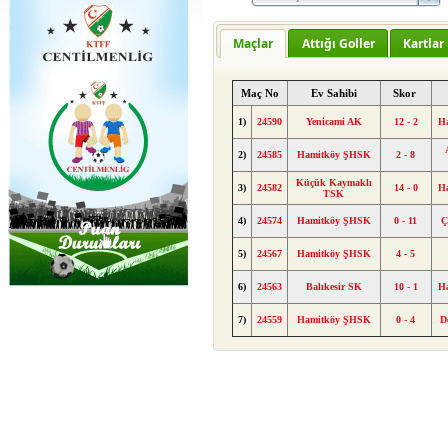
Maçlar
Attığı Goller
Kartlar
Maç No
Ev Sahibi
Skor
1)
24590
Yenicami AK
12 - 2
H
2)
24585
Hamitköy ŞHSK
2 - 8
Küçük Kaymaklı
3)
24582
14 - 0
H
TSK
4)
24574
Hamitköy ŞHSK
0 - 11
Ç
5)
24567
Hamitköy ŞHSK
4 - 5
6)
24563
Balıkesir SK
10 - 1
H
7)
24559
Hamitköy ŞHSK
0 - 4
D