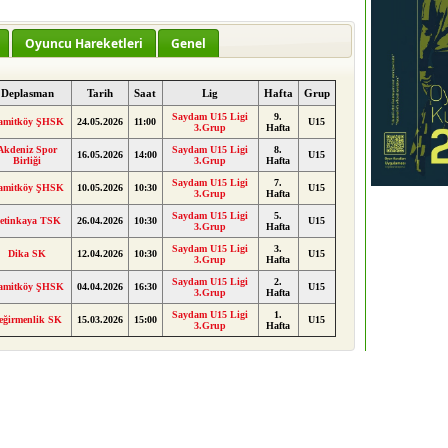
Oyuncu Hareketleri
Genel
Deplasman
Tarih
Saat
Lig
Hafta
Grup
Saydam U15 Ligi
9.
amitköy ŞHSK
24.05.2026
11:00
U15
3.Grup
Hafta
Akdeniz Spor
Saydam U15 Ligi
8.
16.05.2026
14:00
U15
Birliği
3.Grup
Hafta
Saydam U15 Ligi
7.
amitköy ŞHSK
10.05.2026
10:30
U15
3.Grup
Hafta
Saydam U15 Ligi
5.
etinkaya TSK
26.04.2026
10:30
U15
3.Grup
Hafta
Saydam U15 Ligi
3.
Dika SK
12.04.2026
10:30
U15
3.Grup
Hafta
Saydam U15 Ligi
2.
amitköy ŞHSK
04.04.2026
16:30
U15
3.Grup
Hafta
Saydam U15 Ligi
1.
eğirmenlik SK
15.03.2026
15:00
U15
3.Grup
Hafta