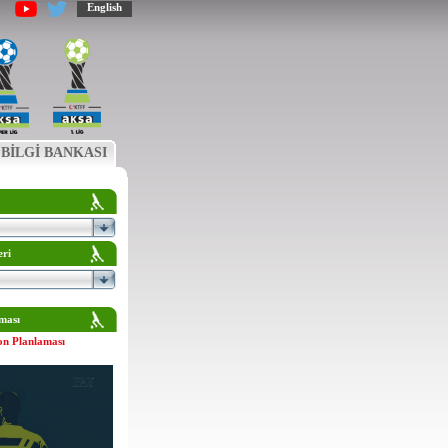
English
BİLGİ BANKASI
eri
ması
on Planlaması