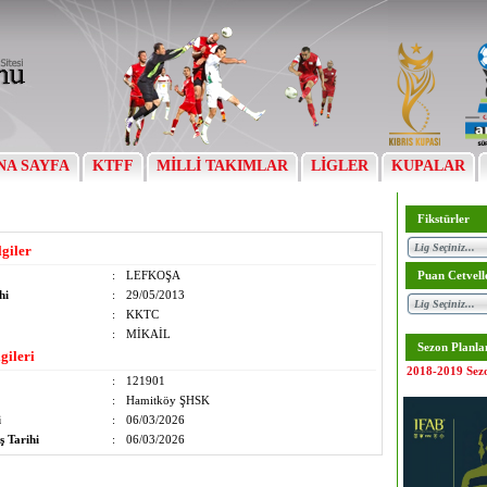
NA SAYFA
KTFF
MİLLİ TAKIMLAR
LİGLER
KUPALAR
Fikstürler
lgiler
:
LEFKOŞA
Puan Cetvell
hi
:
29/05/2013
:
KKTC
:
MİKAİL
Sezon Planla
gileri
2018-2019 Sez
:
121901
:
Hamitköy ŞHSK
i
:
06/03/2026
ş Tarihi
:
06/03/2026