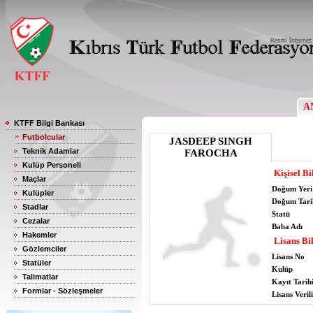
A
KTFF Bilgi Bankası
Futbolcular
JASDEEP SINGH
Teknik Adamlar
FAROCHA
Kulüp Personeli
Kişisel Bi
Maçlar
Doğum Yeri
Kulüpler
Doğum Tari
Stadlar
Statü
Cezalar
Baba Adı
Hakemler
Lisans Bil
Gözlemciler
Lisans No
Statüler
Kulüp
Talimatlar
Kayıt Tarih
Formlar - Sözleşmeler
Lisans Verili