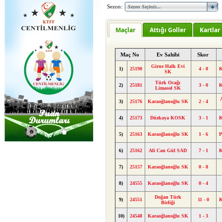
Sezon:
Maçlar
Attığı Goller
Kartlar
Maç No
Ev Sahibi
Skor
Girne Halk Evi
1)
25190
4 - 0
K
SK
Türk Ocağı
2)
25181
3 - 0
K
Limasol SK
3)
25176
Karaoğlanoğlu SK
2 - 4
4)
25173
Düzkaya KOSK
3 - 1
K
5)
25163
Karaoğlanoğlu SK
1 - 6
P
6)
25162
Ali Can Gül SAD
7 - 1
K
7)
25157
Karaoğlanoğlu SK
0 - 8
8)
24555
Karaoğlanoğlu SK
0 - 4
Doğan Türk
9)
24551
11 - 0
K
Birliği
10)
24548
Karaoğlanoğlu SK
1 - 3