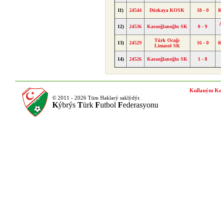
11)
24544
Düzkaya KOSK
18 - 0
K
12)
24536
Karaoğlanoğlu SK
0 - 9
Türk Ocağı
13)
24529
16 - 0
K
Limasol SK
14)
24526
Karaoğlanoğlu SK
1 - 8
Kullaným Ko
© 2011 - 2026 Tüm Haklarý saklýdýr.
K
ýbrýs
T
ürk
F
utbol
F
ederasyonu