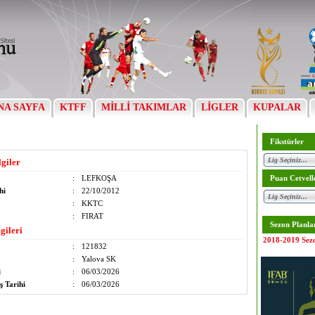
NA SAYFA
KTFF
MİLLİ TAKIMLAR
LİGLER
KUPALAR
Fikstürler
lgiler
:
LEFKOŞA
Puan Cetvell
hi
:
22/10/2012
:
KKTC
:
FIRAT
Sezon Planla
gileri
2018-2019 Sez
:
121832
:
Yalova SK
i
:
06/03/2026
ş Tarihi
:
06/03/2026