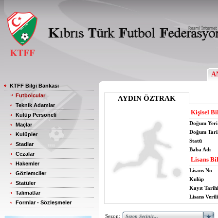
A
KTFF Bilgi Bankası
Futbolcular
AYDIN ÖZTRAK
Teknik Adamlar
Kişisel Bi
Kulüp Personeli
Doğum Yeri
Maçlar
Doğum Tari
Kulüpler
Statü
Stadlar
Baba Adı
Cezalar
Lisans Bil
Hakemler
Lisans No
Gözlemciler
Kulüp
Statüler
Kayıt Tarih
Talimatlar
Lisans Verili
Formlar - Sözleşmeler
Sezon: