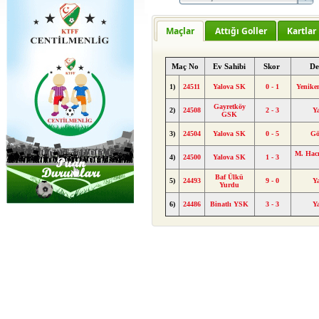
Maçlar
Attığı Goller
Kartlar
Maç No
Ev Sahibi
Skor
De
1)
24511
Yalova SK
0 - 1
Yeniken
Gayretköy
2)
24508
2 - 3
Y
GSK
3)
24504
Yalova SK
0 - 5
Gö
M. Hacı
4)
24500
Yalova SK
1 - 3
Baf Ülkü
5)
24493
9 - 0
Y
Yurdu
6)
24486
Binatlı YSK
3 - 3
Y