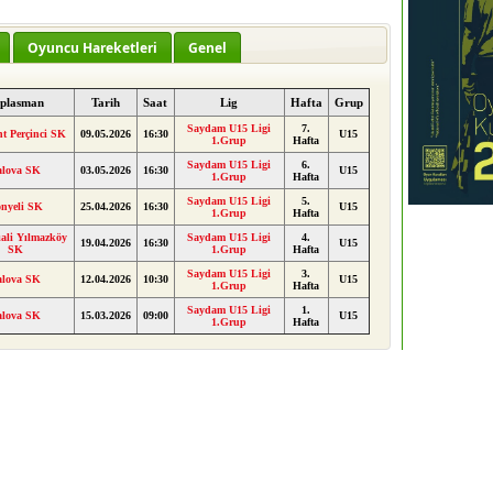
Oyuncu Hareketleri
Genel
plasman
Tarih
Saat
Lig
Hafta
Grup
Saydam U15 Ligi
7.
t Perçinci SK
09.05.2026
16:30
U15
1.Grup
Hafta
Saydam U15 Ligi
6.
alova SK
03.05.2026
16:30
U15
1.Grup
Hafta
Saydam U15 Ligi
5.
nyeli SK
25.04.2026
16:30
U15
1.Grup
Hafta
ali Yılmazköy
Saydam U15 Ligi
4.
19.04.2026
16:30
U15
SK
1.Grup
Hafta
Saydam U15 Ligi
3.
alova SK
12.04.2026
10:30
U15
1.Grup
Hafta
Saydam U15 Ligi
1.
alova SK
15.03.2026
09:00
U15
1.Grup
Hafta