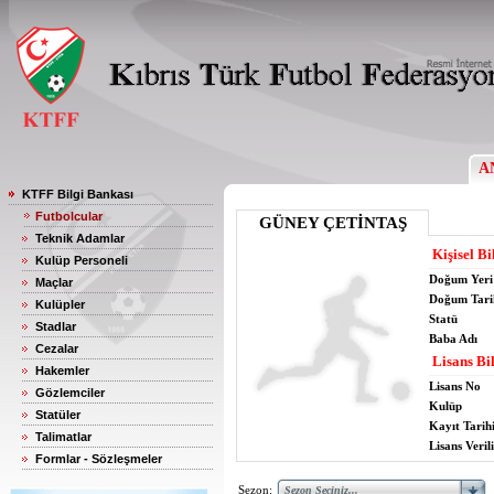
A
KTFF Bilgi Bankası
Futbolcular
GÜNEY ÇETİNTAŞ
Teknik Adamlar
Kişisel Bi
Kulüp Personeli
Doğum Yeri
Maçlar
Doğum Tari
Kulüpler
Statü
Stadlar
Baba Adı
Cezalar
Lisans Bil
Hakemler
Lisans No
Gözlemciler
Kulüp
Statüler
Kayıt Tarih
Talimatlar
Lisans Verili
Formlar - Sözleşmeler
Sezon: