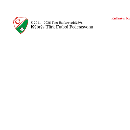
Kullaným Ko
© 2011 - 2026 Tüm Haklarý saklýdýr.
K
ýbrýs
T
ürk
F
utbol
F
ederasyonu