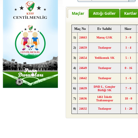
Maçlar
Attığı Goller
Kartlar
Maç No
Ev Sahibi
Skor
1)
24663
Maraş GSK
3 - 0
2)
24659
Tuzlaspor
1 - 4
3)
24654
Yedikonuk SK
5 - 1
4)
24649
Tuzlaspor
0 - 16
5)
24642
Tuzlaspor
1 - 6
DND L. Gençler
6)
24639
7 - 0
Birliği SK
1461 İskele
7)
24636
18 - 0
Trabzonspor
8)
24632
Tuzlaspor
1 - 20