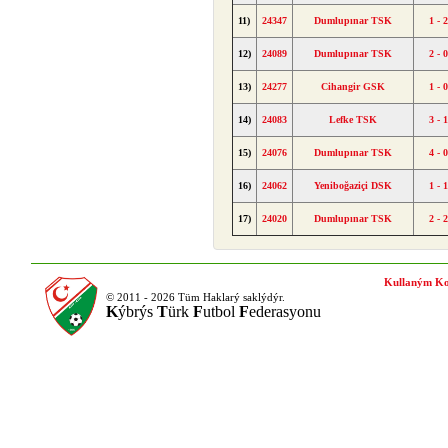
11)
24347
Dumlupınar TSK
1 - 
12)
24089
Dumlupınar TSK
2 - 
13)
24277
Cihangir GSK
1 - 
14)
24083
Lefke TSK
3 - 
15)
24076
Dumlupınar TSK
4 - 
16)
24062
Yeniboğaziçi DSK
1 - 
17)
24020
Dumlupınar TSK
2 - 
Kullaným Ko
© 2011 - 2026 Tüm Haklarý saklýdýr.
K
ýbrýs
T
ürk
F
utbol
F
ederasyonu