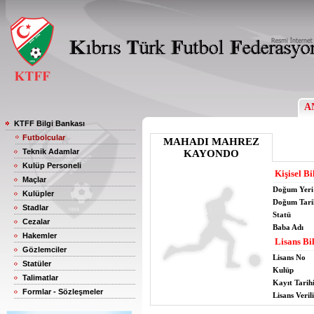
A
KTFF Bilgi Bankası
Futbolcular
MAHADI MAHREZ
Teknik Adamlar
KAYONDO
Kulüp Personeli
Kişisel Bi
Maçlar
Doğum Yeri
Kulüpler
Doğum Tari
Stadlar
Statü
Cezalar
Baba Adı
Hakemler
Lisans Bil
Gözlemciler
Lisans No
Statüler
Kulüp
Talimatlar
Kayıt Tarih
Formlar - Sözleşmeler
Lisans Verili