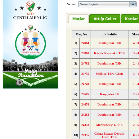
Sezon:
Maçlar
Attığı Goller
Kartlar
Maç No
Ev Sahibi
Sko
1)
24884
Dumlupınar TSK
4 - 
2)
24868
Küçük Kaymaklı TSK
3 - 
3)
24762
Dumlupınar TSK
2 - 
4)
24755
Mağusa Türk Gücü
3 - 
5)
24749
Dumlupınar TSK
1 - 
6)
24685
Karşıyaka SK
2 - 
7)
24676
Dumlupınar TSK
1 - 
8)
24363
Dumlupınar TSK
1 - 
9)
24378
Mormenekşe GBSK
2 - 
China Bazaar Gençlik
10)
24355
0 - 
Gücü TSK