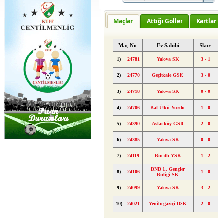
Maçlar
Attığı Goller
Kartlar
Maç No
Ev Sahibi
Skor
1)
24781
Yalova SK
3 - 1
2)
24770
Geçitkale GSK
3 - 0
3)
24718
Yalova SK
0 - 0
4)
24706
Baf Ülkü Yurdu
1 - 0
5)
24390
Aslanköy GSD
2 - 0
6)
24385
Yalova SK
0 - 0
7)
24119
Binatlı YSK
1 - 2
DND L. Gençler
8)
24106
1 - 0
Birliği SK
9)
24099
Yalova SK
3 - 2
10)
24021
Yeniboğaziçi DSK
2 - 0