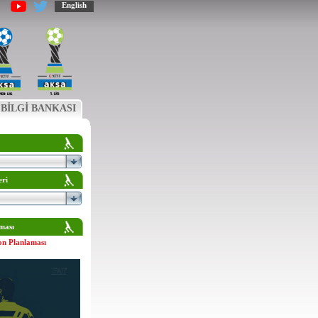
English
BİLGİ BANKASI
eri
ması
on Planlaması