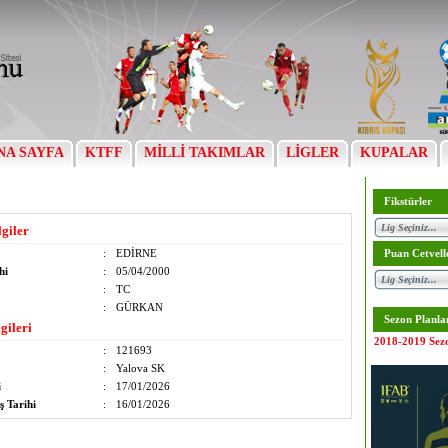
NA SAYFA
KTFF
MİLLİ TAKIMLAR
LİGLER
KUPALAR
Fikstürler
lgiler
:
EDİRNE
Puan Cetvell
hi
:
05/04/2000
:
TC
:
GÜRKAN
Sezon Planla
gileri
2018-2019 Sez
:
121693
:
Yalova SK
i
:
17/01/2026
ş Tarihi
:
16/01/2026