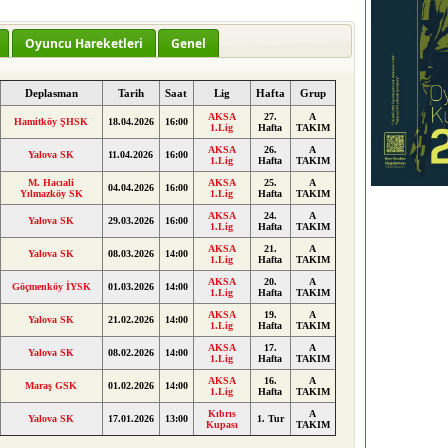
Oyuncu Hareketleri
Genel
Deplasman
Tarih
Saat
Lig
Hafta
Grup
AKSA
27.
A
Hamitköy ŞHSK
18.04.2026
16:00
1.Lig
Hafta
TAKIM
AKSA
26.
A
Yalova SK
11.04.2026
16:00
1.Lig
Hafta
TAKIM
M. Hacıali
AKSA
25.
A
04.04.2026
16:00
Yılmazköy SK
1.Lig
Hafta
TAKIM
AKSA
24.
A
Yalova SK
29.03.2026
16:00
1.Lig
Hafta
TAKIM
AKSA
21.
A
Yalova SK
08.03.2026
14:00
1.Lig
Hafta
TAKIM
AKSA
20.
A
Göçmenköy İYSK
01.03.2026
14:00
1.Lig
Hafta
TAKIM
AKSA
19.
A
Yalova SK
21.02.2026
14:00
1.Lig
Hafta
TAKIM
AKSA
17.
A
Yalova SK
08.02.2026
14:00
1.Lig
Hafta
TAKIM
AKSA
16.
A
Maraş GSK
01.02.2026
14:00
1.Lig
Hafta
TAKIM
Kıbrıs
A
Yalova SK
17.01.2026
13:00
1. Tur
Kupası
TAKIM