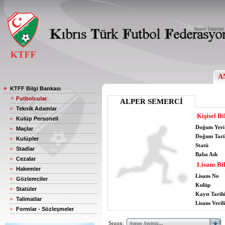
A
KTFF Bilgi Bankası
Futbolcular
ALPER SEMERCİ
Teknik Adamlar
Kişisel Bi
Kulüp Personeli
Doğum Yeri
Maçlar
Doğum Tari
Kulüpler
Statü
Stadlar
Baba Adı
Cezalar
Lisans Bil
Hakemler
Lisans No
Gözlemciler
Kulüp
Statüler
Kayıt Tarih
Talimatlar
Lisans Verili
Formlar - Sözleşmeler
Sezon: