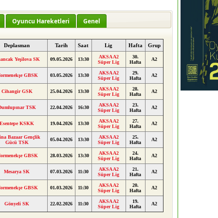
Oyuncu Hareketleri
Genel
Deplasman
Tarih
Saat
Lig
Hafta
Grup
AKSA A2
30.
sancak Yeşilova SK
09.05.2026
13:30
A2
Süper Lig
Hafta
AKSA A2
29.
ormenekşe GBSK
03.05.2026
13:30
A2
Süper Lig
Hafta
AKSA A2
28.
Cihangir GSK
25.04.2026
13:30
A2
Süper Lig
Hafta
AKSA A2
23.
Dumlupınar TSK
22.04.2026
16:30
A2
Süper Lig
Hafta
AKSA A2
27.
Esentepe KSKK
19.04.2026
13:30
A2
Süper Lig
Hafta
ina Bazaar Gençlik
AKSA A2
25.
05.04.2026
13:30
A2
Gücü TSK
Süper Lig
Hafta
AKSA A2
24.
ormenekşe GBSK
28.03.2026
13:30
A2
Süper Lig
Hafta
AKSA A2
21.
Mesarya SK
07.03.2026
11:30
A2
Süper Lig
Hafta
AKSA A2
20.
ormenekşe GBSK
01.03.2026
11:30
A2
Süper Lig
Hafta
AKSA A2
19.
Gönyeli SK
22.02.2026
11:30
A2
Süper Lig
Hafta