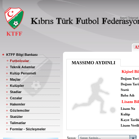
A
KTFF Bilgi Bankası
Futbolcular
MASSIMO AYDINLI
Teknik Adamlar
Kişisel Bi
Kulüp Personeli
Doğum Yeri
Maçlar
Doğum Tari
Kulüpler
Statü
Stadlar
Baba Adı
Cezalar
Lisans Bil
Hakemler
Lisans No
Gözlemciler
Kulüp
Statüler
Kayıt Tarih
Talimatlar
Lisans Verili
Formlar - Sözleşmeler
Sezon: