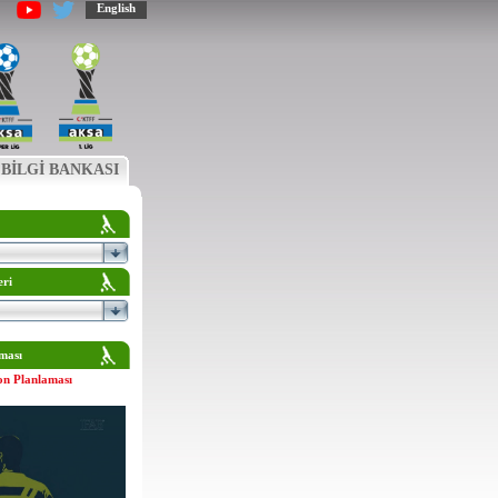
English
BİLGİ BANKASI
eri
ması
on Planlaması