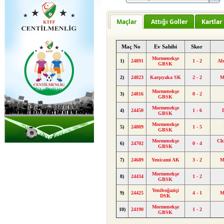
Maçlar
Attığı Goller
Kartlar
Maç No
Ev Sahibi
Skor
Mormenekşe
1)
24891
1 - 2
Al
GBSK
2)
24823
Karşıyaka SK
2 - 2
M
Mormenekşe
3)
24816
0 - 2
GBSK
Mormenekşe
4)
24450
1 - 6
GBSK
Mormenekşe
5)
24809
1 - 5
GBSK
Mormenekşe
Ch
6)
24702
0 - 4
GBSK
7)
24689
Yenicami AK
3 - 2
M
Mormenekşe
8)
24434
1 - 2
GBSK
Yeniboğaziçi
9)
24425
4 - 1
M
DSK
Mormenekşe
10)
24190
1 - 2
GBSK