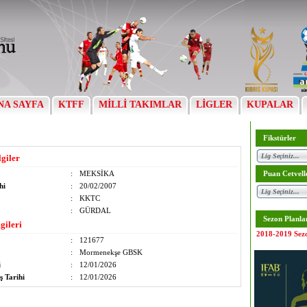
NA SAYFA
KTFF
MİLLİ TAKIMLAR
LİGLER
KUPALAR
Fikstürler
lgiler
:
MEKSİKA
Puan Cetvell
hi
:
20/02/2007
:
KKTC
:
GÜRDAL
Sezon Planla
gileri
2018-2019 Sez
:
121677
:
Mormenekşe GBSK
i
:
12/01/2026
ş Tarihi
:
12/01/2026