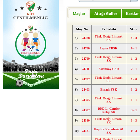
Maçlar
Attığı Goller
Kartlar
Maç No
Ev Sahibi
Skor
Türk Ocağı Limasol
1)
24788
1 - 3
SK
2)
24780
Lapta TBSK
0 - 1
Türk Ocağı Limasol
3)
24769
1 - 2
SK
4)
24711
Aslanköy GSD
2 - 1
Türk Ocağı Limasol
5)
24707
1 - 0
SK
6)
24403
Binatlı YSK
3 - 2
Türk Ocağı Limasol
7)
24395
1 - 1
SK
DND L. Gençler
8)
24387
3 - 1
Birliği SK
Türk Ocağı Limasol
9)
24380
3 - 3
SK
Kaplıca Karadeniz 61
10)
24121
0 - 3
SK
Türk Ocağı Limasol