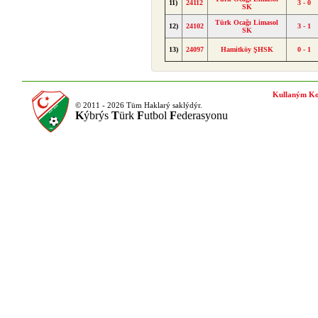
11)
24112
3 - 0
SK
Türk Ocağı Limasol
12)
24102
3 - 1
SK
13)
24097
Hamitköy ŞHSK
0 - 1
Kullaným Ko
© 2011 - 2026 Tüm Haklarý saklýdýr.
K
ýbrýs
T
ürk
F
utbol
F
ederasyonu