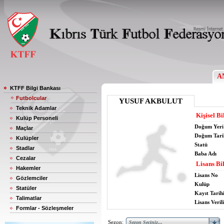
A
KTFF Bilgi Bankası
Futbolcular
YUSUF AKBULUT
Teknik Adamlar
Kişisel Bi
Kulüp Personeli
Doğum Yeri
Maçlar
Doğum Tari
Kulüpler
Statü
Stadlar
Baba Adı
Cezalar
Lisans Bil
Hakemler
Lisans No
Gözlemciler
Kulüp
Statüler
Kayıt Tarih
Talimatlar
Lisans Verili
Formlar - Sözleşmeler
Sezon: