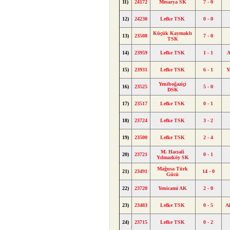
11)
24172
Mesarya SK
7 - 0
12)
24230
Lefke TSK
0 - 0
Küçük Kaymaklı
13)
23508
7 - 0
TSK
14)
23959
Lefke TSK
1 - 1
A
15)
23931
Lefke TSK
6 - 1
Y
Yeniboğaziçi
16)
23525
5 - 0
DSK
17)
23517
Lefke TSK
0 - 1
18)
23724
Lefke TSK
3 - 2
19)
23500
Lefke TSK
2 - 4
M. Hacıali
20)
23721
0 - 1
Yılmazköy SK
Mağusa Türk
21)
23491
14 - 0
Gücü
22)
23720
Yenicami AK
2 - 0
23)
23483
Lefke TSK
0 - 5
A
24)
23715
Lefke TSK
0 - 2