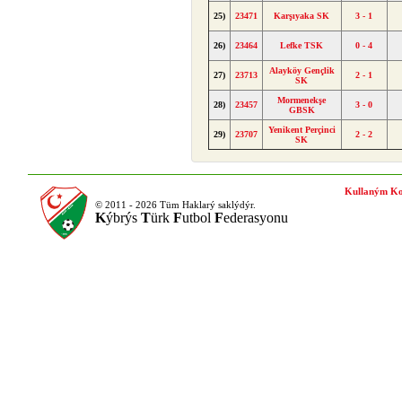
25)
23471
Karşıyaka SK
3 - 1
26)
23464
Lefke TSK
0 - 4
Alayköy Gençlik
27)
23713
2 - 1
SK
Mormenekşe
28)
23457
3 - 0
GBSK
Yenikent Perçinci
29)
23707
2 - 2
SK
Kullaným Ko
© 2011 - 2026 Tüm Haklarý saklýdýr.
K
ýbrýs
T
ürk
F
utbol
F
ederasyonu