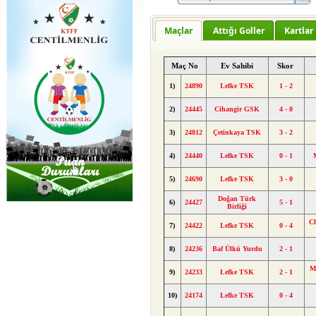
Maçlar
Attığı Goller
Kartlar
Maç No
Ev Sahibi
Skor
1)
24890
Lefke TSK
1 - 2
2)
24445
Cihangir GSK
4 - 0
3)
24812
Çetinkaya TSK
3 - 2
4)
24440
Lefke TSK
0 - 1
5)
24690
Lefke TSK
3 - 0
Doğan Türk
6)
24427
5 - 1
Birliği
Ch
7)
24422
Lefke TSK
0 - 4
8)
24236
Baf Ülkü Yurdu
2 - 1
M
9)
24233
Lefke TSK
2 - 1
10)
24174
Lefke TSK
0 - 4