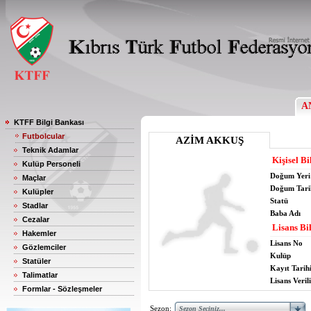
A
KTFF Bilgi Bankası
Futbolcular
AZİM AKKUŞ
Teknik Adamlar
Kişisel Bi
Kulüp Personeli
Doğum Yeri
Maçlar
Doğum Tari
Kulüpler
Statü
Stadlar
Baba Adı
Cezalar
Lisans Bil
Hakemler
Lisans No
Gözlemciler
Kulüp
Statüler
Kayıt Tarih
Talimatlar
Lisans Verili
Formlar - Sözleşmeler
Sezon: