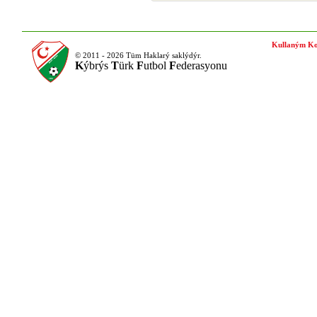
Kullaným Ko
© 2011 - 2026 Tüm Haklarý saklýdýr.
K
ýbrýs
T
ürk
F
utbol
F
ederasyonu