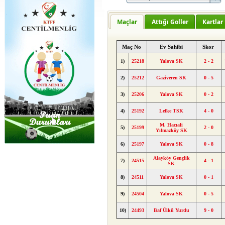
Maçlar
Attığı Goller
Kartlar
Maç No
Ev Sahibi
Skor
1)
25218
Yalova SK
2 - 2
2)
25212
Gaziveren SK
0 - 5
3)
25206
Yalova SK
0 - 2
4)
25192
Lefke TSK
4 - 0
M. Hacıali
5)
25199
2 - 0
Yılmazköy SK
6)
25197
Yalova SK
0 - 8
Alayköy Gençlik
7)
24515
4 - 1
SK
8)
24511
Yalova SK
0 - 1
9)
24504
Yalova SK
0 - 5
10)
24493
Baf Ülkü Yurdu
9 - 0