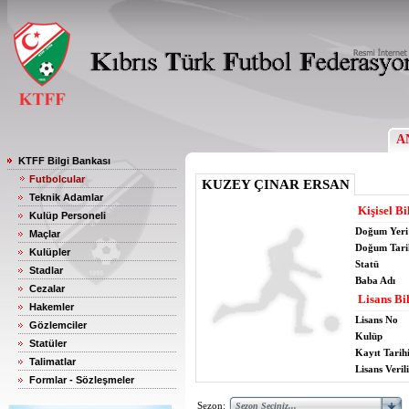
A
KTFF Bilgi Bankası
Futbolcular
KUZEY ÇINAR ERSAN
Teknik Adamlar
Kişisel Bi
Kulüp Personeli
Doğum Yeri
Maçlar
Doğum Tari
Kulüpler
Statü
Stadlar
Baba Adı
Cezalar
Lisans Bil
Hakemler
Lisans No
Gözlemciler
Kulüp
Statüler
Kayıt Tarih
Talimatlar
Lisans Verili
Formlar - Sözleşmeler
Sezon: