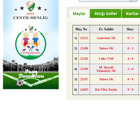
Maçlar
Attığı Goller
Kartlar
Maç No
Ev Sahibi
Skor
1)
25212
Gaziveren SK
0 - 5
2)
25206
Yalova SK
0 - 2
3)
25192
Lefke TSK
4 - 0
M. Hacıali
4)
25199
2 - 0
Yılmazköy SK
5)
25197
Yalova SK
0 - 8
6)
24493
Baf Ülkü Yurdu
9 - 0