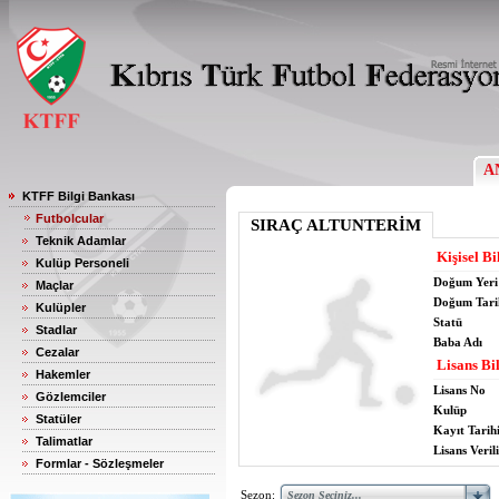
A
KTFF Bilgi Bankası
Futbolcular
SIRAÇ ALTUNTERİM
Teknik Adamlar
Kişisel Bi
Kulüp Personeli
Doğum Yeri
Maçlar
Doğum Tari
Kulüpler
Statü
Stadlar
Baba Adı
Cezalar
Lisans Bil
Hakemler
Lisans No
Gözlemciler
Kulüp
Statüler
Kayıt Tarih
Talimatlar
Lisans Verili
Formlar - Sözleşmeler
Sezon: