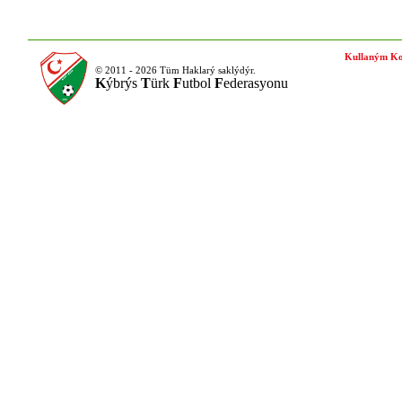
Kullaným Ko
© 2011 - 2026 Tüm Haklarý saklýdýr.
K
ýbrýs
T
ürk
F
utbol
F
ederasyonu