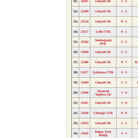
11)
24165
Gönyeli SK
1 - 2
12)
23509
Gönyeli SK
1 - 2
13)
23524
Gönyeli SK
0 - 2
14)
23517
Lefke TSK
0 - 1
Yeniboğaziçi
15)
23502
3 - 2
DSK
16)
23494
Gönyeli SK
2 - 2
17)
23486
Gönyeli SK
0 - 7
K
18)
23477
Çetinkaya TSK
0 - 3
19)
23469
Gönyeli SK
2 - 5
Alsancak
20)
23460
5 - 0
Yeşilova SK
21)
23447
Gönyeli SK
1 - 0
22)
23440
Cihangir GSK
0 - 0
23)
23433
Gönyeli SK
2 - 1
Doğan Türk
24)
23426
4 - 1
Birliği