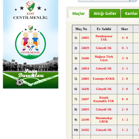
Maçlar
Attığı Goller
Kartlar
Maç No
Ev Sahibi
Skor
Dumlupınar
1)
24892
4 - 0
TSK
2)
24829
Gönyeli SK
0 - 1
Mağusa Türk
3)
24446
3 - 0
Gücü
4)
24814
Gönyeli SK
2 - 1
5)
24803
Esentepe KSKK
2 - 0
6)
24436
Gönyeli SK
2 - 0
A
Küçük
7)
24697
0 - 0
Kaymaklı TSK
8)
24693
Gönyeli SK
2 - 0
Mormenekşe
9)
24190
1 - 2
GBSK
10)
24182
Gönyeli SK
1 - 2