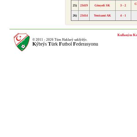
C
25)
23419
Gönyeli SK
3 - 2
26)
23414
Yenicami AK
4 - 1
Kullaným Ko
© 2011 - 2026 Tüm Haklarý saklýdýr.
K
ýbrýs
T
ürk
F
utbol
F
ederasyonu