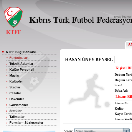
A
KTFF Bilgi Bankası
Futbolcular
HASAN ÜNEY BENSEL
Teknik Adamlar
Kişisel Bi
Kulüp Personeli
Doğum Yeri
Maçlar
Doğum Tari
Kulüpler
Statü
Stadlar
Baba Adı
Cezalar
Lisans Bil
Hakemler
Lisans No
Gözlemciler
Kulüp
Statüler
Kayıt Tarih
Talimatlar
Lisans Verili
Formlar - Sözleşmeler
Sezon: