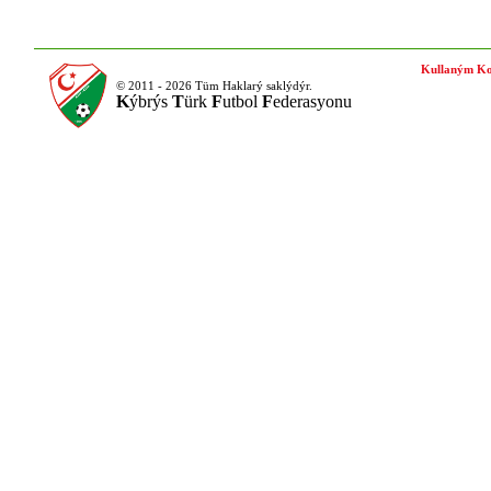
Kullaným Ko
© 2011 - 2026 Tüm Haklarý saklýdýr.
K
ýbrýs
T
ürk
F
utbol
F
ederasyonu