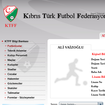
A
KTFF Bilgi Bankası
Futbolcular
ALİ VAİZOĞLU
Teknik Adamlar
Kişisel Bi
Kulüp Personeli
Doğum Yeri
Maçlar
Doğum Tari
Kulüpler
Statü
Stadlar
Baba Adı
Cezalar
Lisans Bil
Hakemler
Lisans No
Gözlemciler
Kulüp
Statüler
Kayıt Tarih
Talimatlar
Lisans Verili
Formlar - Sözleşmeler
Sezon: