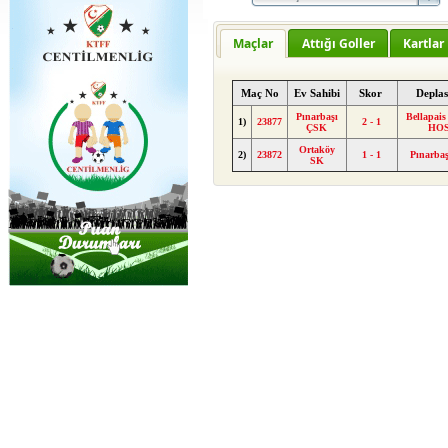
Maçlar
Attığı Goller
Kartlar
Maç No
Ev Sahibi
Skor
Depla
Pınarbaşı
Bellapais
1)
23877
2 - 1
ÇSK
HO
Ortaköy
2)
23872
1 - 1
Pınarba
SK