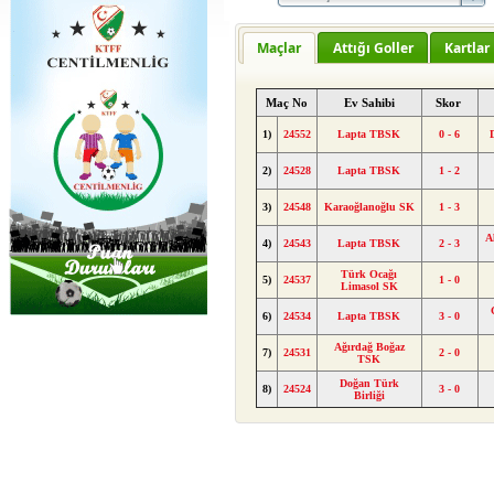
Maçlar
Attığı Goller
Kartlar
Maç No
Ev Sahibi
Skor
1)
24552
Lapta TBSK
0 - 6
2)
24528
Lapta TBSK
1 - 2
3)
24548
Karaoğlanoğlu SK
1 - 3
A
4)
24543
Lapta TBSK
2 - 3
Türk Ocağı
5)
24537
1 - 0
Limasol SK
6)
24534
Lapta TBSK
3 - 0
Ağırdağ Boğaz
7)
24531
2 - 0
TSK
Doğan Türk
8)
24524
3 - 0
Birliği