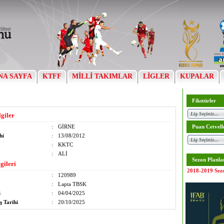
NA SAYFA
KTFF
MİLLİ TAKIMLAR
LİGLER
KUPALAR
Fikstürler
lgiler
:
GİRNE
Puan Cetvell
hi
:
13/08/2012
:
KKTC
:
ALİ
Sezon Planla
gileri
2018-2019 Sez
:
120989
:
Lapta TBSK
i
:
04/04/2025
ş Tarihi
:
20/10/2025