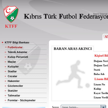
A
KTFF Bilgi Bankası
Futbolcular
BARAN ARAS AKINCI
Teknik Adamlar
Kişisel Bi
Kulüp Personeli
Doğum Yeri
Maçlar
Doğum Tari
Kulüpler
Statü
Stadlar
Baba Adı
Cezalar
Lisans Bil
Hakemler
Lisans No
Gözlemciler
Kulüp
Statüler
Kayıt Tarih
Talimatlar
Lisans Verili
Formlar - Sözleşmeler
Sezon: