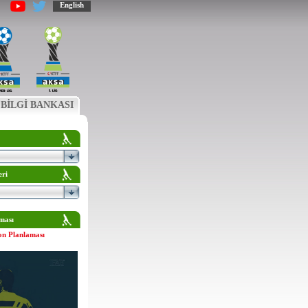
English
BİLGİ BANKASI
eri
ması
on Planlaması