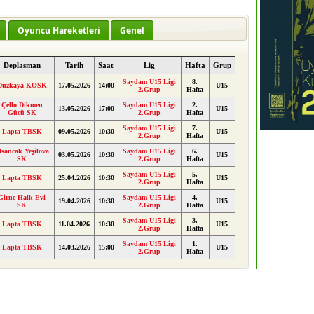
Oyuncu Hareketleri
Genel
Deplasman
Tarih
Saat
Lig
Hafta
Grup
Saydam U15 Ligi
8.
Düzkaya KOSK
17.05.2026
14:00
U15
2.Grup
Hafta
Çello Dikmen
Saydam U15 Ligi
2.
13.05.2026
17:00
U15
Gücü SK
2.Grup
Hafta
Saydam U15 Ligi
7.
Lapta TBSK
09.05.2026
10:30
U15
2.Grup
Hafta
lsancak Yeşilova
Saydam U15 Ligi
6.
03.05.2026
10:30
U15
SK
2.Grup
Hafta
Saydam U15 Ligi
5.
Lapta TBSK
25.04.2026
10:30
U15
2.Grup
Hafta
Girne Halk Evi
Saydam U15 Ligi
4.
19.04.2026
10:30
U15
SK
2.Grup
Hafta
Saydam U15 Ligi
3.
Lapta TBSK
11.04.2026
10:30
U15
2.Grup
Hafta
Saydam U15 Ligi
1.
Lapta TBSK
14.03.2026
15:00
U15
2.Grup
Hafta