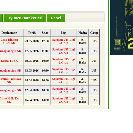
Oyuncu Hareketleri
Genel
Deplasman
Tarih
Saat
Lig
Hafta
Grup
Çello Dikmen
Saydam U15 Ligi
9.
23.05.2026
17:00
U15
Gücü SK
2.Grup
Hafta
Saydam U15 Ligi
8.
araoğlanoğlu SK
17.05.2026
11:00
U15
2.Grup
Hafta
Saydam U15 Ligi
7.
Lapta TBSK
09.05.2026
10:30
U15
2.Grup
Hafta
Saydam U15 Ligi
6.
araoğlanoğlu SK
03.05.2026
16:30
U15
2.Grup
Hafta
lsancak Yeşilova
Saydam U15 Ligi
4.
18.04.2026
10:30
U15
SK
2.Grup
Hafta
Saydam U15 Ligi
3.
araoğlanoğlu SK
12.04.2026
10:30
U15
2.Grup
Hafta
Girne Halk Evi
Saydam U15 Ligi
2.
05.04.2026
13:30
U15
SK
2.Grup
Hafta