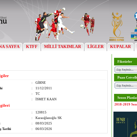
NA SAYFA
KTFF
MİLLİ TAKIMLAR
LİGLER
KUPALAR
Fikstürler
lgiler
Puan Cetvell
:
GİRNE
hi
:
11/12/2011
:
TC
Sezon Planla
:
İSMET KAAN
2018-2019 Sez
gileri
:
120815
:
Karaoğlanoğlu SK
i
:
08/03/2025
ş Tarihi
:
06/03/2026