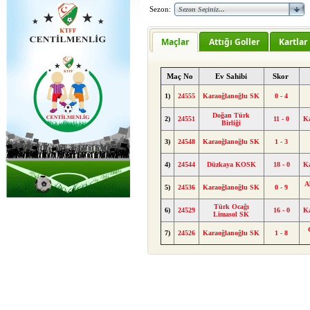
Sezon:
Maçlar
Attığı Goller
Kartlar
Maç No
Ev Sahibi
Skor
1)
24555
Karaoğlanoğlu SK
0 - 4
Doğan Türk
2)
24551
11 - 0
K
Birliği
3)
24548
Karaoğlanoğlu SK
1 - 3
4)
24544
Düzkaya KOSK
18 - 0
K
A
5)
24536
Karaoğlanoğlu SK
0 - 9
Türk Ocağı
6)
24529
16 - 0
K
Limasol SK
7)
24526
Karaoğlanoğlu SK
1 - 8