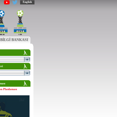
English
BİLGİ BANKASI
eri
ması
on Planlaması