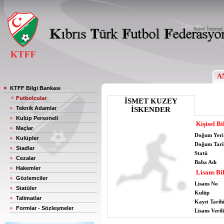
A
KTFF Bilgi Bankası
Futbolcular
İSMET KUZEY
Teknik Adamlar
İSKENDER
Kulüp Personeli
Kişisel Bi
Maçlar
Doğum Yeri
Kulüpler
Doğum Tari
Stadlar
Statü
Cezalar
Baba Adı
Hakemler
Lisans Bil
Gözlemciler
Lisans No
Statüler
Kulüp
Talimatlar
Kayıt Tarih
Formlar - Sözleşmeler
Lisans Verili