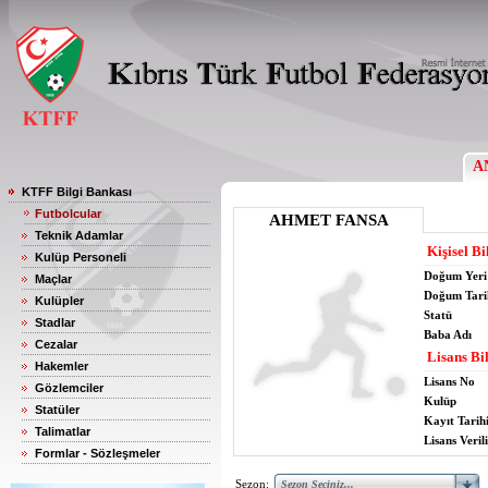
A
KTFF Bilgi Bankası
Futbolcular
AHMET FANSA
Teknik Adamlar
Kişisel Bi
Kulüp Personeli
Doğum Yeri
Maçlar
Doğum Tari
Kulüpler
Statü
Stadlar
Baba Adı
Cezalar
Lisans Bil
Hakemler
Lisans No
Gözlemciler
Kulüp
Statüler
Kayıt Tarih
Talimatlar
Lisans Verili
Formlar - Sözleşmeler
Sezon: