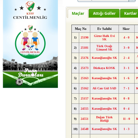
Maçlar
Attığı Goller
Kartlar
Maç No
Ev Sahibi
Skor
Girne Halk Evi
1)
25190
4 - 0
K
SK
Türk Ocağı
2)
25181
3 - 0
K
Limasol SK
3)
25176
Karaoğlanoğlu SK
2 - 4
4)
25173
Düzkaya KOSK
3 - 1
K
5)
25163
Karaoğlanoğlu SK
1 - 6
P
6)
25162
Ali Can Gül SAD
7 - 1
K
7)
25157
Karaoğlanoğlu SK
0 - 8
8)
24555
Karaoğlanoğlu SK
0 - 4
Doğan Türk
9)
24551
11 - 0
K
Birliği
10)
24548
Karaoğlanoğlu SK
1 - 3