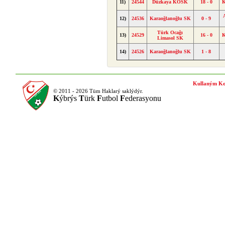
11)
24544
Düzkaya KOSK
18 - 0
K
12)
24536
Karaoğlanoğlu SK
0 - 9
Türk Ocağı
13)
24529
16 - 0
K
Limasol SK
14)
24526
Karaoğlanoğlu SK
1 - 8
Kullaným Ko
© 2011 - 2026 Tüm Haklarý saklýdýr.
K
ýbrýs
T
ürk
F
utbol
F
ederasyonu