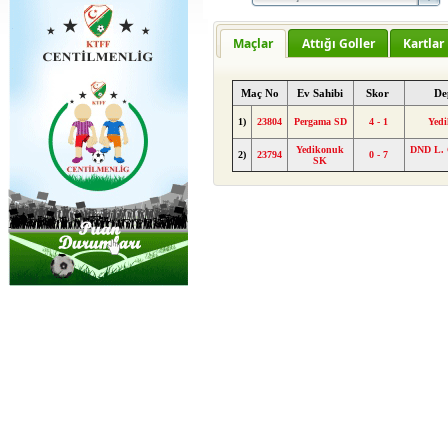
Maçlar
Attığı Goller
Kartlar
Maç No
Ev Sahibi
Skor
De
1)
23804
Pergama SD
4 - 1
Yed
Yedikonuk
DND L. G
2)
23794
0 - 7
SK