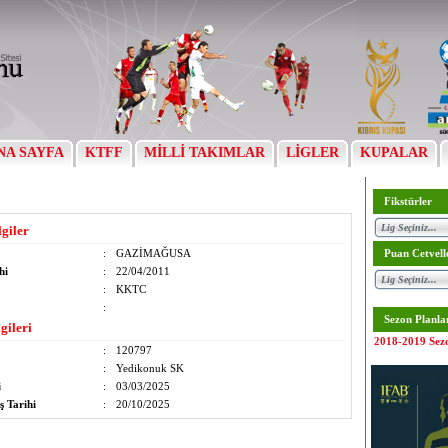
NA SAYFA
KTFF
MİLLİ TAKIMLAR
LİGLER
KUPALAR
Fikstürler
lgiler
:
GAZİMAĞUSA
Puan Cetvell
hi
:
22/04/2011
:
KKTC
:
Sezon Planla
gileri
2018-2019 Sez
:
120797
:
Yedikonuk SK
i
:
03/03/2025
ş Tarihi
:
20/10/2025