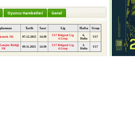
Oyuncu Hareketleri
Genel
plasman
Tarih
Saat
Lig
Hafta
Grup
U17 Bölgesel Lig
6.
ikonuk SK
07.12.2025
14:30
U17
4.Grup
Hafta
ençler Birliği
U17 Bölgesel Lig
3.
09.11.2025
14:30
U17
SK
4.Grup
Hafta