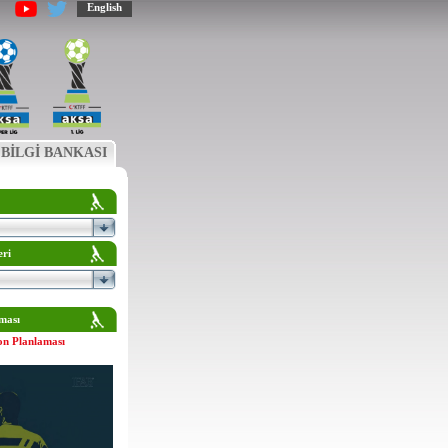
English
BİLGİ BANKASI
eri
ması
on Planlaması