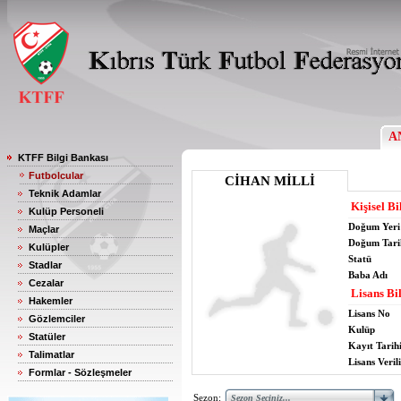
A
KTFF Bilgi Bankası
Futbolcular
CİHAN MİLLİ
Teknik Adamlar
Kişisel Bi
Kulüp Personeli
Doğum Yeri
Maçlar
Doğum Tari
Kulüpler
Statü
Stadlar
Baba Adı
Cezalar
Lisans Bil
Hakemler
Lisans No
Gözlemciler
Kulüp
Statüler
Kayıt Tarih
Talimatlar
Lisans Verili
Formlar - Sözleşmeler
Sezon: