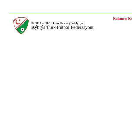
Kullaným Ko
© 2011 - 2026 Tüm Haklarý saklýdýr.
K
ýbrýs
T
ürk
F
utbol
F
ederasyonu