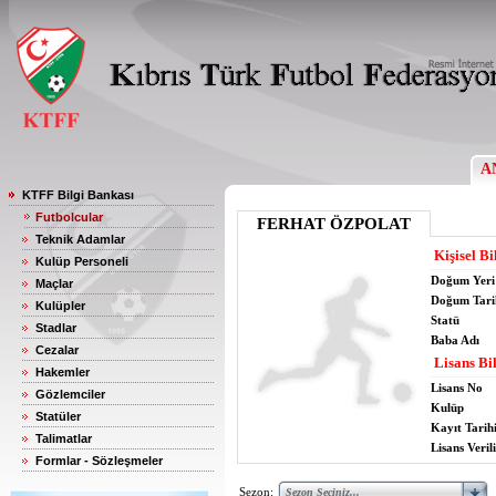
A
KTFF Bilgi Bankası
Futbolcular
FERHAT ÖZPOLAT
Teknik Adamlar
Kişisel Bi
Kulüp Personeli
Doğum Yeri
Maçlar
Doğum Tari
Kulüpler
Statü
Stadlar
Baba Adı
Cezalar
Lisans Bil
Hakemler
Lisans No
Gözlemciler
Kulüp
Statüler
Kayıt Tarih
Talimatlar
Lisans Verili
Formlar - Sözleşmeler
Sezon: