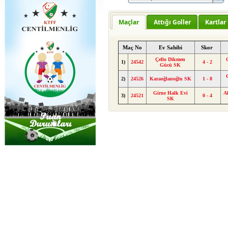
Maçlar
Attığı Goller
Kartlar
Maç No
Ev Sahibi
Skor
Çello Dikmen
1)
24542
4 - 2
Gücü SK
2)
24526
Karaoğlanoğlu SK
1 - 8
Girne Halk Evi
Al
3)
24521
0 - 4
SK