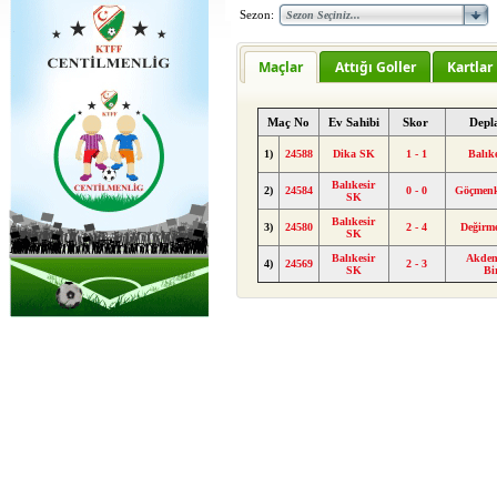
Sezon:
Maçlar
Attığı Goller
Kartlar
Maç No
Ev Sahibi
Skor
Depl
1)
24588
Dika SK
1 - 1
Balık
Balıkesir
2)
24584
0 - 0
Göçmen
SK
Balıkesir
3)
24580
2 - 4
Değirm
SK
Balıkesir
Akden
4)
24569
2 - 3
SK
Bir