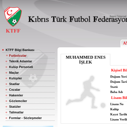
A
KTFF Bilgi Bankası
Futbolcular
MUHAMMED ENES
Teknik Adamlar
İŞLEK
Kulüp Personeli
Kişisel Bi
Maçlar
Doğum Yeri
Kulüpler
Doğum Tari
Stadlar
Statü
Cezalar
Baba Adı
Hakemler
Lisans Bil
Gözlemciler
Lisans No
Statüler
Kulüp
Talimatlar
Kayıt Tarih
Formlar - Sözleşmeler
Lisans Verili