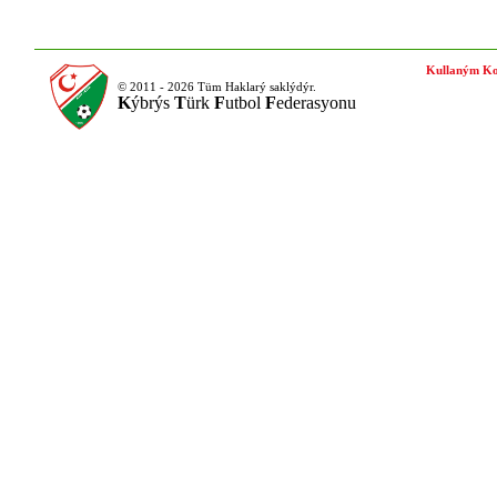
Kullaným Ko
© 2011 - 2026 Tüm Haklarý saklýdýr.
K
ýbrýs
T
ürk
F
utbol
F
ederasyonu