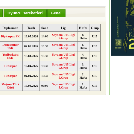
Oyuncu Hareketleri
Genel
Deplasman
Tarih
Saat
Lig
Hafta
Grup
Saydam U15 Ligi
8.
Dipkarpaz SK
16.05.2026
14:00
U15
5.Grup
Hafta
Dumlupınar
Saydam U15 Ligi
6.
02.05.2026
10:30
U15
TSK
5.Grup
Hafta
Yeniboğaziçi
Saydam U15 Ligi
4.
18.04.2026
10:30
U15
DSK
5.Grup
Hafta
Saydam U15 Ligi
3.
Tuzlaspor
12.04.2026
16:30
U15
5.Grup
Hafta
Saydam U15 Ligi
2.
Tuzlaspor
04.04.2026
10:30
U15
5.Grup
Hafta
Mağusa Türk
Saydam U15 Ligi
1.
15.03.2026
09:00
U15
Gücü
5.Grup
Hafta