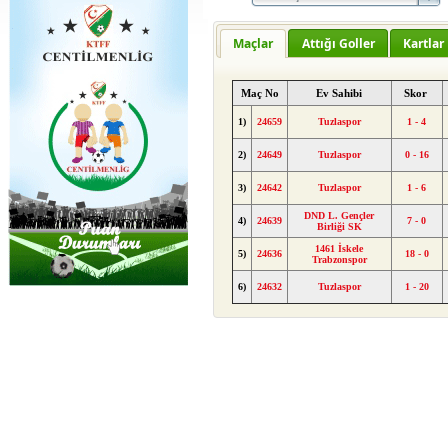
Maçlar
Attığı Goller
Kartlar
Maç No
Ev Sahibi
Skor
1)
24659
Tuzlaspor
1 - 4
2)
24649
Tuzlaspor
0 - 16
3)
24642
Tuzlaspor
1 - 6
DND L. Gençler
4)
24639
7 - 0
Birliği SK
1461 İskele
5)
24636
18 - 0
Trabzonspor
6)
24632
Tuzlaspor
1 - 20