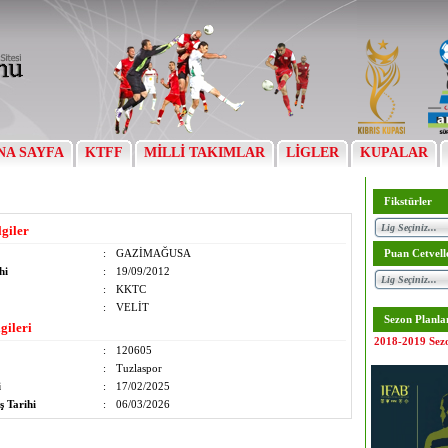
NA SAYFA
KTFF
MİLLİ TAKIMLAR
LİGLER
KUPALAR
Fikstürler
lgiler
:
GAZİMAĞUSA
Puan Cetvell
hi
:
19/09/2012
:
KKTC
:
VELİT
Sezon Planla
gileri
2018-2019 Sez
:
120605
:
Tuzlaspor
i
:
17/02/2025
ş Tarihi
:
06/03/2026