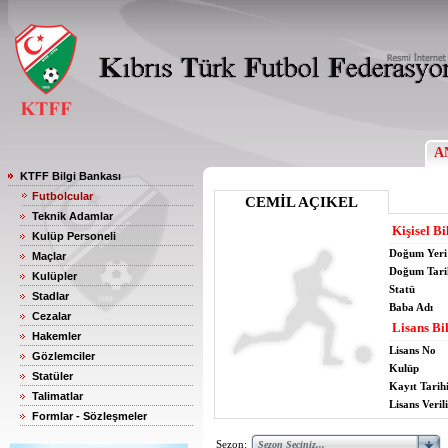
A
KTFF Bilgi Bankası
Futbolcular
CEMİL AÇIKEL
Teknik Adamlar
Kişisel Bi
Kulüp Personeli
Doğum Yeri
Maçlar
Doğum Tari
Kulüpler
Statü
Stadlar
Baba Adı
Cezalar
Lisans Bil
Hakemler
Lisans No
Gözlemciler
Kulüp
Statüler
Kayıt Tarih
Talimatlar
Lisans Verili
Formlar - Sözleşmeler
Sezon: