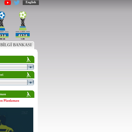
English
BİLGİ BANKASI
eri
ması
on Planlaması