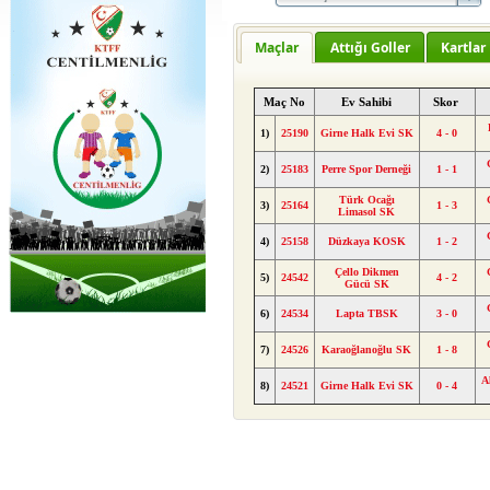
Maçlar
Attığı Goller
Kartlar
Maç No
Ev Sahibi
Skor
1)
25190
Girne Halk Evi SK
4 - 0
2)
25183
Perre Spor Derneği
1 - 1
Türk Ocağı
3)
25164
1 - 3
Limasol SK
4)
25158
Düzkaya KOSK
1 - 2
Çello Dikmen
5)
24542
4 - 2
Gücü SK
6)
24534
Lapta TBSK
3 - 0
7)
24526
Karaoğlanoğlu SK
1 - 8
A
8)
24521
Girne Halk Evi SK
0 - 4