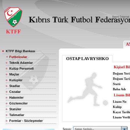
A
KTFF Bilgi Bankası
Futbolcular
OSTAP LAVRYSHKO
Teknik Adamlar
Kişisel Bi
Kulüp Personeli
Doğum Yeri
Maçlar
Doğum Tari
Kulüpler
Statü
Stadlar
Baba Adı
Cezalar
Lisans Bil
Hakemler
Lisans No
Gözlemciler
Kulüp
Statüler
Kayıt Tarih
Talimatlar
Lisans Verili
Formlar - Sözleşmeler
Sezon: