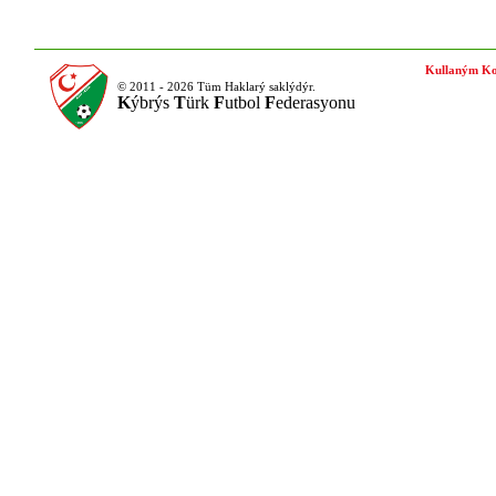
Kullaným Ko
© 2011 - 2026 Tüm Haklarý saklýdýr.
K
ýbrýs
T
ürk
F
utbol
F
ederasyonu