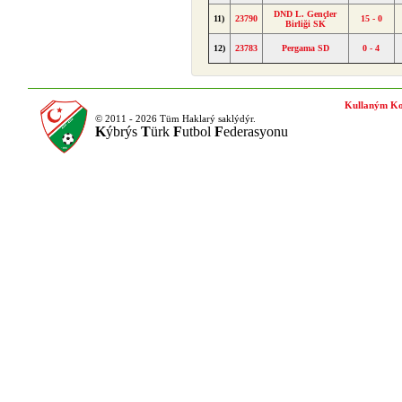
DND L. Gençler
11)
23790
15 - 0
Birliği SK
12)
23783
Pergama SD
0 - 4
Kullaným Ko
© 2011 - 2026 Tüm Haklarý saklýdýr.
K
ýbrýs
T
ürk
F
utbol
F
ederasyonu