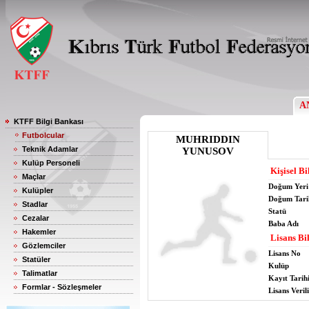
A
KTFF Bilgi Bankası
Futbolcular
MUHRIDDIN
Teknik Adamlar
YUNUSOV
Kulüp Personeli
Kişisel Bi
Maçlar
Doğum Yeri
Kulüpler
Doğum Tari
Stadlar
Statü
Cezalar
Baba Adı
Hakemler
Lisans Bil
Gözlemciler
Lisans No
Statüler
Kulüp
Talimatlar
Kayıt Tarih
Formlar - Sözleşmeler
Lisans Verili