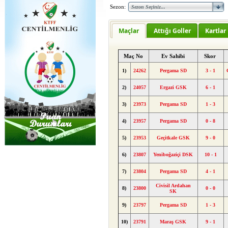
Sezon:
Maçlar
Attığı Goller
Kartlar
Maç No
Ev Sahibi
Skor
1)
24262
Pergama SD
3 - 1
2)
24057
Ergazi GSK
6 - 1
3)
23973
Pergama SD
1 - 3
4)
23957
Pergama SD
0 - 8
5)
23953
Geçitkale GSK
9 - 0
6)
23807
Yeniboğaziçi DSK
10 - 1
7)
23804
Pergama SD
4 - 1
Civisil Ardahan
8)
23800
0 - 0
SK
9)
23797
Pergama SD
1 - 3
10)
23791
Maraş GSK
9 - 1