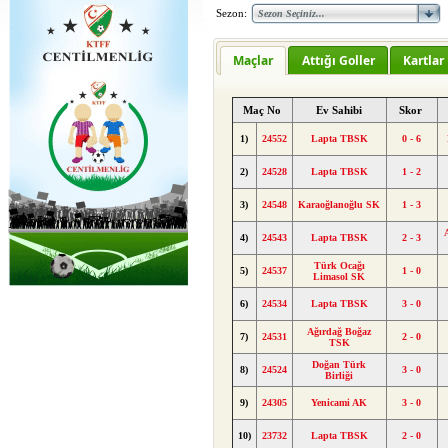
Sezon:
Maçlar
Attığı Goller
Kartlar
Maç No
Ev Sahibi
Skor
1)
24552
Lapta TBSK
0 - 6
2)
24528
Lapta TBSK
1 - 2
3)
24548
Karaoğlanoğlu SK
1 - 3
4)
24543
Lapta TBSK
2 - 3
Türk Ocağı
5)
24537
1 - 0
Limasol SK
6)
24534
Lapta TBSK
3 - 0
Ağırdağ Boğaz
7)
24531
2 - 0
TSK
Doğan Türk
8)
24524
3 - 0
Birliği
9)
24305
Yenicami AK
3 - 0
10)
23732
Lapta TBSK
2 - 0