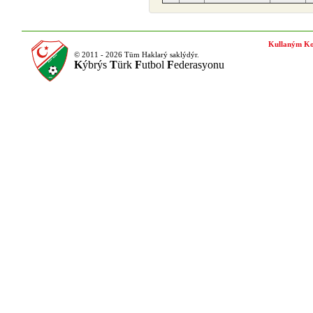
Kullaným Ko
© 2011 - 2026 Tüm Haklarý saklýdýr.
K
ýbrýs
T
ürk
F
utbol
F
ederasyonu