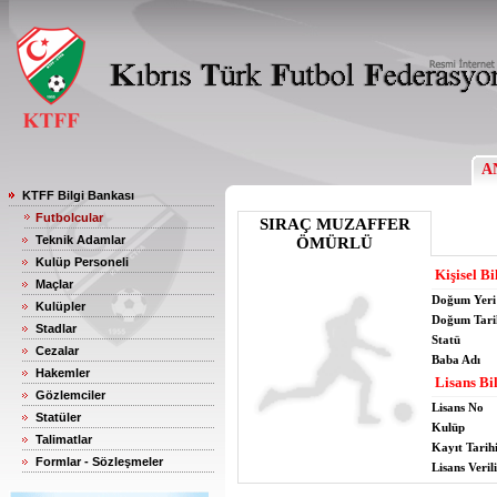
A
KTFF Bilgi Bankası
Futbolcular
SIRAÇ MUZAFFER
Teknik Adamlar
ÖMÜRLÜ
Kulüp Personeli
Kişisel Bi
Maçlar
Doğum Yeri
Kulüpler
Doğum Tari
Stadlar
Statü
Cezalar
Baba Adı
Hakemler
Lisans Bil
Gözlemciler
Lisans No
Statüler
Kulüp
Talimatlar
Kayıt Tarih
Formlar - Sözleşmeler
Lisans Verili