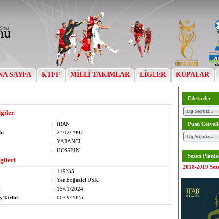
NA SAYFA
KTFF
MİLLİ TAKIMLAR
LİGLER
KUPALAR
Fikstürler
lgiler
:
İRAN
Puan Cetvell
hi
:
23/12/2007
:
YABANCI
:
HOSSEIN
Sezon Planla
gileri
2018-2019 Sez
:
119235
:
Yeniboğaziçi DSK
i
:
15/01/2024
ş Tarihi
:
08/09/2025