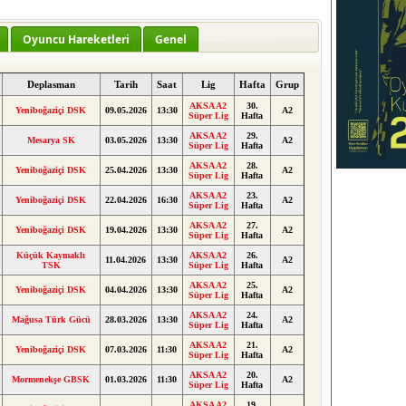
Oyuncu Hareketleri
Genel
Deplasman
Tarih
Saat
Lig
Hafta
Grup
AKSA A2
30.
Yeniboğaziçi DSK
09.05.2026
13:30
A2
Süper Lig
Hafta
AKSA A2
29.
Mesarya SK
03.05.2026
13:30
A2
Süper Lig
Hafta
AKSA A2
28.
Yeniboğaziçi DSK
25.04.2026
13:30
A2
Süper Lig
Hafta
AKSA A2
23.
Yeniboğaziçi DSK
22.04.2026
16:30
A2
Süper Lig
Hafta
AKSA A2
27.
Yeniboğaziçi DSK
19.04.2026
13:30
A2
Süper Lig
Hafta
Küçük Kaymaklı
AKSA A2
26.
11.04.2026
13:30
A2
TSK
Süper Lig
Hafta
AKSA A2
25.
Yeniboğaziçi DSK
04.04.2026
13:30
A2
Süper Lig
Hafta
AKSA A2
24.
Mağusa Türk Gücü
28.03.2026
13:30
A2
Süper Lig
Hafta
AKSA A2
21.
Yeniboğaziçi DSK
07.03.2026
11:30
A2
Süper Lig
Hafta
AKSA A2
20.
Mormenekşe GBSK
01.03.2026
11:30
A2
Süper Lig
Hafta
AKSA A2
19.