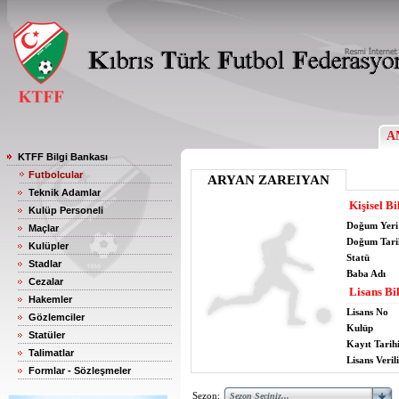
A
KTFF Bilgi Bankası
Futbolcular
ARYAN ZAREIYAN
Teknik Adamlar
Kişisel Bi
Kulüp Personeli
Doğum Yeri
Maçlar
Doğum Tari
Kulüpler
Statü
Stadlar
Baba Adı
Cezalar
Lisans Bil
Hakemler
Lisans No
Gözlemciler
Kulüp
Statüler
Kayıt Tarih
Talimatlar
Lisans Verili
Formlar - Sözleşmeler
Sezon: