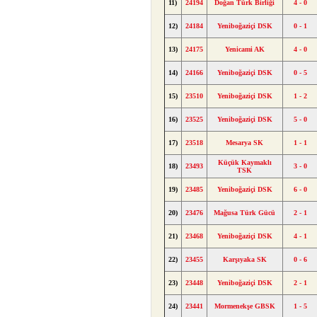
11)
24194
Doğan Türk Birliği
4 - 0
12)
24184
Yeniboğaziçi DSK
0 - 1
13)
24175
Yenicami AK
4 - 0
14)
24166
Yeniboğaziçi DSK
0 - 5
15)
23510
Yeniboğaziçi DSK
1 - 2
16)
23525
Yeniboğaziçi DSK
5 - 0
17)
23518
Mesarya SK
1 - 1
Küçük Kaymaklı
18)
23493
3 - 0
TSK
19)
23485
Yeniboğaziçi DSK
6 - 0
20)
23476
Mağusa Türk Gücü
2 - 1
21)
23468
Yeniboğaziçi DSK
4 - 1
22)
23455
Karşıyaka SK
0 - 6
23)
23448
Yeniboğaziçi DSK
2 - 1
24)
23441
Mormenekşe GBSK
1 - 5