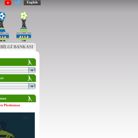
English
BİLGİ BANKASI
eri
ması
on Planlaması