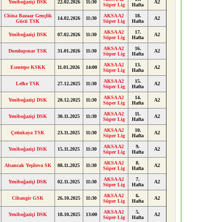
Yeniboğaziçi DSK
22.02.2026
11:30
A2
Süper Lig
Hafta
China Bazaar Gençlik
AKSA A2
18.
14.02.2026
11:30
A2
Gücü TSK
Süper Lig
Hafta
AKSA A2
17.
Yeniboğaziçi DSK
07.02.2026
11:30
A2
Süper Lig
Hafta
AKSA A2
16.
Dumlupınar TSK
31.01.2026
11:30
A2
Süper Lig
Hafta
AKSA A2
13.
Esentepe KSKK
11.01.2026
14:00
A2
Süper Lig
Hafta
AKSA A2
15.
Lefke TSK
27.12.2025
11:30
A2
Süper Lig
Hafta
AKSA A2
14.
Yeniboğaziçi DSK
20.12.2025
11:30
A2
Süper Lig
Hafta
AKSA A2
11.
Yeniboğaziçi DSK
30.11.2025
11:30
A2
Süper Lig
Hafta
AKSA A2
10.
Çetinkaya TSK
23.11.2025
11:30
A2
Süper Lig
Hafta
AKSA A2
9.
Yeniboğaziçi DSK
15.11.2025
11:30
A2
Süper Lig
Hafta
AKSA A2
8.
Alsancak Yeşilova SK
08.11.2025
11:30
A2
Süper Lig
Hafta
AKSA A2
7.
Yeniboğaziçi DSK
02.11.2025
11:30
A2
Süper Lig
Hafta
AKSA A2
6.
Cihangir GSK
26.10.2025
11:30
A2
Süper Lig
Hafta
AKSA A2
5.
Yeniboğaziçi DSK
18.10.2025
13:00
A2
Süper Lig
Hafta