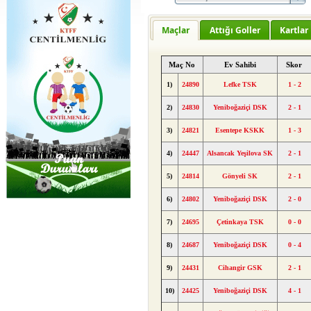
Maçlar
Attığı Goller
Kartlar
Maç No
Ev Sahibi
Skor
1)
24890
Lefke TSK
1 - 2
2)
24830
Yeniboğaziçi DSK
2 - 1
3)
24821
Esentepe KSKK
1 - 3
4)
24447
Alsancak Yeşilova SK
2 - 1
5)
24814
Gönyeli SK
2 - 1
6)
24802
Yeniboğaziçi DSK
2 - 0
7)
24695
Çetinkaya TSK
0 - 0
8)
24687
Yeniboğaziçi DSK
0 - 4
9)
24431
Cihangir GSK
2 - 1
10)
24425
Yeniboğaziçi DSK
4 - 1