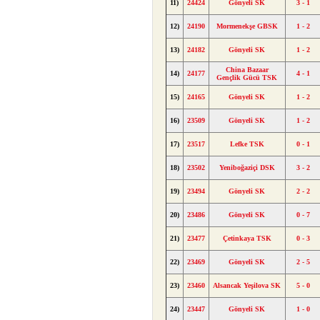
11)
24424
Gönyeli SK
3 - 1
12)
24190
Mormenekşe GBSK
1 - 2
13)
24182
Gönyeli SK
1 - 2
China Bazaar
14)
24177
4 - 1
Gençlik Gücü TSK
15)
24165
Gönyeli SK
1 - 2
16)
23509
Gönyeli SK
1 - 2
17)
23517
Lefke TSK
0 - 1
18)
23502
Yeniboğaziçi DSK
3 - 2
19)
23494
Gönyeli SK
2 - 2
20)
23486
Gönyeli SK
0 - 7
21)
23477
Çetinkaya TSK
0 - 3
22)
23469
Gönyeli SK
2 - 5
23)
23460
Alsancak Yeşilova SK
5 - 0
24)
23447
Gönyeli SK
1 - 0