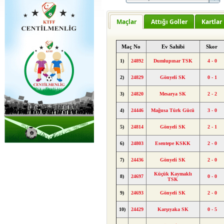
Maçlar
Attığı Goller
Kartlar
Maç No
Ev Sahibi
Skor
1)
24892
Dumlupınar TSK
4 - 0
2)
24829
Gönyeli SK
0 - 1
3)
24820
Mesarya SK
2 - 2
4)
24446
Mağusa Türk Gücü
3 - 0
5)
24814
Gönyeli SK
2 - 1
6)
24803
Esentepe KSKK
2 - 0
7)
24436
Gönyeli SK
2 - 0
Küçük Kaymaklı
8)
24697
0 - 0
TSK
9)
24693
Gönyeli SK
2 - 0
10)
24429
Karşıyaka SK
0 - 5