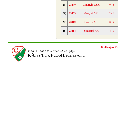
25)
23440
Cihangir GSK
0 - 0
26)
23433
Gönyeli SK
2 - 1
27)
23419
Gönyeli SK
3 - 2
28)
23414
Yenicami AK
4 - 1
Kullaným Ko
© 2011 - 2026 Tüm Haklarý saklýdýr.
K
ýbrýs
T
ürk
F
utbol
F
ederasyonu