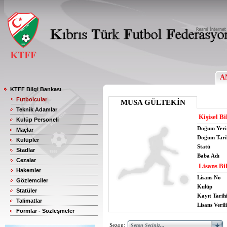
A
KTFF Bilgi Bankası
Futbolcular
MUSA GÜLTEKİN
Teknik Adamlar
Kişisel Bi
Kulüp Personeli
Doğum Yeri
Maçlar
Doğum Tari
Kulüpler
Statü
Stadlar
Baba Adı
Cezalar
Lisans Bil
Hakemler
Lisans No
Gözlemciler
Kulüp
Statüler
Kayıt Tarih
Talimatlar
Lisans Verili
Formlar - Sözleşmeler
Sezon: