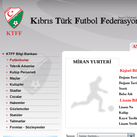
A
KTFF Bilgi Bankası
Futbolcular
MİRAN YURTERİ
Teknik Adamlar
Kişisel Bi
Kulüp Personeli
Doğum Yeri
Maçlar
Doğum Tari
Kulüpler
Statü
Stadlar
Baba Adı
Cezalar
Lisans Bil
Hakemler
Lisans No
Gözlemciler
Kulüp
Statüler
Kayıt Tarih
Talimatlar
Lisans Verili
Formlar - Sözleşmeler
Sezon: