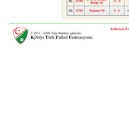
11)
23790
15 - 0
Birliği SK
12)
23783
Pergama SD
0 - 4
Kullaným Ko
© 2011 - 2026 Tüm Haklarý saklýdýr.
K
ýbrýs
T
ürk
F
utbol
F
ederasyonu