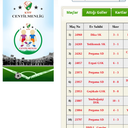
Maçlar
Attığı Goller
Kartlar
Maç No
Ev Sahibi
Skor
1)
24960
Dika SK
3 - 1
2)
24269
Yedikonuk SK
3 - 1
C
3)
24262
Pergama SD
3 - 1
4)
24057
Ergazi GSK
6 - 1
5)
23973
Pergama SD
1 - 3
D
6)
23957
Pergama SD
0 - 8
7)
23953
Geçitkale GSK
9 - 0
Yeniboğaziçi
8)
23807
10 - 1
DSK
9)
23804
Pergama SD
4 - 1
10)
23797
Pergama SD
1 - 3
DND L. Gençler