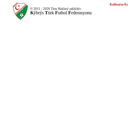
Kullaným Ko
© 2011 - 2026 Tüm Haklarý saklýdýr.
K
ýbrýs
T
ürk
F
utbol
F
ederasyonu