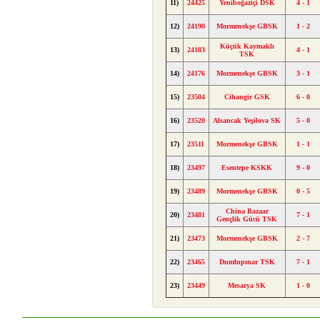
11)
24425
Yeniboğaziçi DSK
4 - 1
12)
24190
Mormenekşe GBSK
1 - 2
Küçük Kaymaklı
13)
24183
4 - 1
TSK
14)
24176
Mormenekşe GBSK
3 - 1
15)
23504
Cihangir GSK
6 - 0
16)
23520
Alsancak Yeşilova SK
5 - 0
17)
23511
Mormenekşe GBSK
1 - 1
18)
23497
Esentepe KSKK
9 - 0
19)
23489
Mormenekşe GBSK
0 - 5
China Bazaar
20)
23481
7 - 1
Gençlik Gücü TSK
21)
23473
Mormenekşe GBSK
2 - 7
22)
23465
Dumlupınar TSK
7 - 1
23)
23449
Mesarya SK
1 - 0