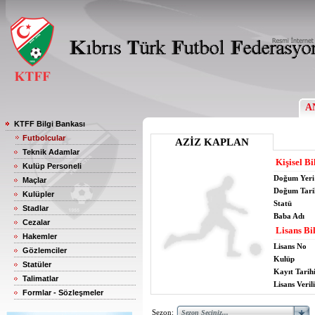
A
KTFF Bilgi Bankası
Futbolcular
AZİZ KAPLAN
Teknik Adamlar
Kişisel Bi
Kulüp Personeli
Doğum Yeri
Maçlar
Doğum Tari
Kulüpler
Statü
Stadlar
Baba Adı
Cezalar
Lisans Bil
Hakemler
Lisans No
Gözlemciler
Kulüp
Statüler
Kayıt Tarih
Talimatlar
Lisans Verili
Formlar - Sözleşmeler
Sezon: