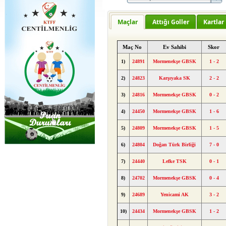
Maçlar
Attığı Goller
Kartlar
Maç No
Ev Sahibi
Skor
1)
24891
Mormenekşe GBSK
1 - 2
2)
24823
Karşıyaka SK
2 - 2
3)
24816
Mormenekşe GBSK
0 - 2
4)
24450
Mormenekşe GBSK
1 - 6
5)
24809
Mormenekşe GBSK
1 - 5
6)
24804
Doğan Türk Birliği
7 - 0
7)
24440
Lefke TSK
0 - 1
8)
24702
Mormenekşe GBSK
0 - 4
9)
24689
Yenicami AK
3 - 2
10)
24434
Mormenekşe GBSK
1 - 2