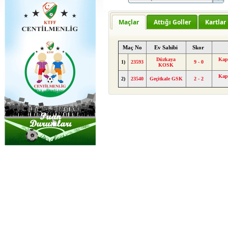
Maçlar
Attığı Goller
Kartlar
Maç No
Ev Sahibi
Skor
Düzkaya
Kapl
1)
23593
9 - 0
KOSK
Kapl
2)
23540
Geçitkale GSK
2 - 2