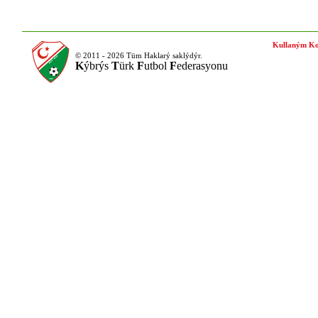
Kullaným Ko
© 2011 - 2026 Tüm Haklarý saklýdýr.
K
ýbrýs
T
ürk
F
utbol
F
ederasyonu