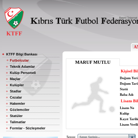
A
KTFF Bilgi Bankası
Futbolcular
MARUF MUTLU
Teknik Adamlar
Kişisel Bi
Kulüp Personeli
Doğum Yeri
Maçlar
Doğum Tari
Kulüpler
Statü
Stadlar
Baba Adı
Cezalar
Lisans Bil
Hakemler
Lisans No
Gözlemciler
Kulüp
Statüler
Kayıt Tarih
Talimatlar
Lisans Verili
Formlar - Sözleşmeler
Sezon: