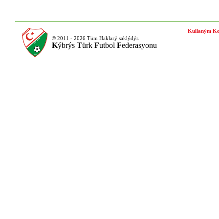
Kullaným Ko
© 2011 - 2026 Tüm Haklarý saklýdýr.
K
ýbrýs
T
ürk
F
utbol
F
ederasyonu