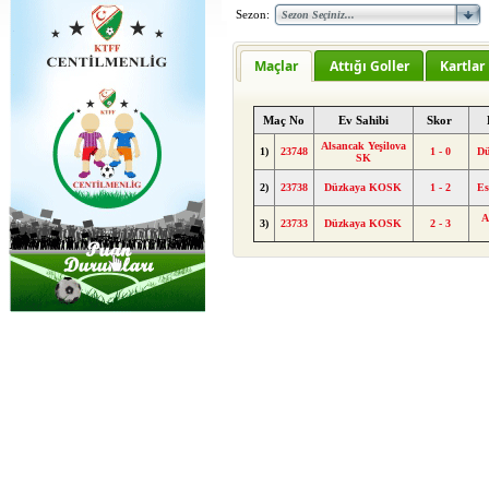
Sezon:
Maçlar
Attığı Goller
Kartlar
Maç No
Ev Sahibi
Skor
Alsancak Yeşilova
1)
23748
1 - 0
D
SK
2)
23738
Düzkaya KOSK
1 - 2
E
A
3)
23733
Düzkaya KOSK
2 - 3