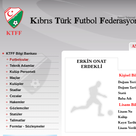
A
KTFF Bilgi Bankası
Futbolcular
ERKİN ONAT
Teknik Adamlar
ERDEKLİ
Kulüp Personeli
Kişisel Bi
Maçlar
Doğum Yeri
Kulüpler
Doğum Tari
Stadlar
Statü
Cezalar
Baba Adı
Hakemler
Lisans Bil
Gözlemciler
Lisans No
Statüler
Kulüp
Talimatlar
Kayıt Tarih
Formlar - Sözleşmeler
Lisans Verili