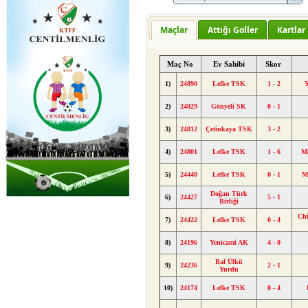
Maçlar
Attığı Goller
Kartlar
Maç No
Ev Sahibi
Skor
1)
24890
Lefke TSK
1 - 2
Y
2)
24829
Gönyeli SK
0 - 1
3)
24812
Çetinkaya TSK
3 - 2
4)
24801
Lefke TSK
1 - 6
M
5)
24440
Lefke TSK
0 - 1
M
Doğan Türk
6)
24427
5 - 1
Birliği
Chi
7)
24422
Lefke TSK
0 - 4
8)
24196
Yenicami AK
4 - 0
Baf Ülkü
9)
24236
2 - 1
Yurdu
10)
24174
Lefke TSK
0 - 4