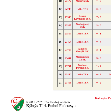
11)
24172
Mesarya SK
7 - 0
12)
24230
Lefke TSK
0 - 0
Küçük
13)
23508
7 - 0
Kaymaklı TSK
Yeniboğaziçi
14)
23525
5 - 0
DSK
15)
23517
Lefke TSK
0 - 1
16)
23464
Lefke TSK
0 - 4
Alayköy
17)
23713
2 - 1
Gençlik SK
Mormenekşe
18)
23457
3 - 0
GBSK
Yenikent
19)
23707
2 - 2
Perçinci SK
20)
23450
Lefke TSK
0 - 2
D
21)
23413
Lefke TSK
0 - 2
Kullaným Ko
© 2011 - 2026 Tüm Haklarý saklýdýr.
K
ýbrýs
T
ürk
F
utbol
F
ederasyonu