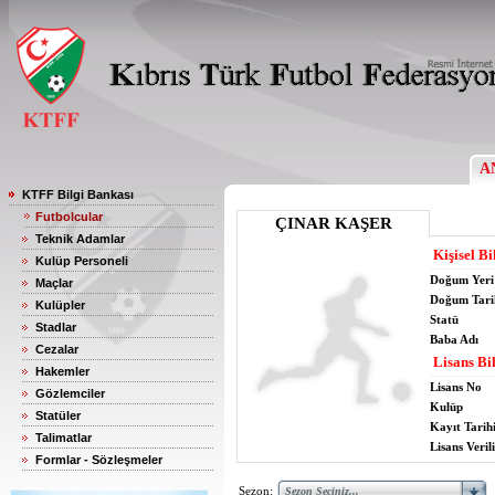
A
KTFF Bilgi Bankası
Futbolcular
ÇINAR KAŞER
Teknik Adamlar
Kişisel Bi
Kulüp Personeli
Doğum Yeri
Maçlar
Doğum Tari
Kulüpler
Statü
Stadlar
Baba Adı
Cezalar
Lisans Bil
Hakemler
Lisans No
Gözlemciler
Kulüp
Statüler
Kayıt Tarih
Talimatlar
Lisans Verili
Formlar - Sözleşmeler
Sezon: