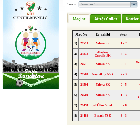
Sezon:
Maçlar
Attığı Goller
Kartlar
Maç No
Ev Sahibi
Skor
1)
24518
Yalova SK
1 - 7
Alayköy
2)
24515
4 - 1
Gençlik SK
Yen
3)
24511
Yalova SK
0 - 1
4)
24508
Gayretköy GSK
2 - 3
5)
24504
Yalova SK
0 - 5
6)
24500
Yalova SK
1 - 3
Y
7)
24493
Baf Ülkü Yurdu
9 - 0
8)
24486
Binatlı YSK
3 - 3