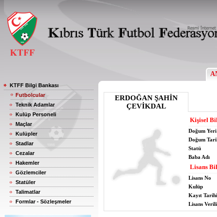
A
KTFF Bilgi Bankası
Futbolcular
ERDOĞAN ŞAHİN
Teknik Adamlar
ÇEVİKDAL
Kulüp Personeli
Kişisel Bi
Maçlar
Doğum Yeri
Kulüpler
Doğum Tari
Stadlar
Statü
Cezalar
Baba Adı
Hakemler
Lisans Bil
Gözlemciler
Lisans No
Statüler
Kulüp
Talimatlar
Kayıt Tarih
Formlar - Sözleşmeler
Lisans Verili