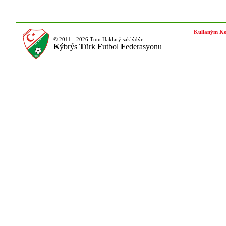
Kullaným Ko
© 2011 - 2026 Tüm Haklarý saklýdýr.
K
ýbrýs
T
ürk
F
utbol
F
ederasyonu